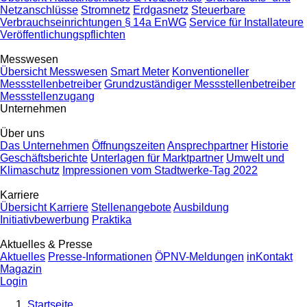
Netzanschlüsse
Stromnetz
Erdgasnetz
Steuerbare
Verbrauchseinrichtungen § 14a EnWG
Service für Installateure
Veröffentlichungspflichten
Messwesen
Übersicht Messwesen
Smart Meter
Konventioneller
Messstellenbetreiber
Grundzuständiger Messstellenbetreiber
Messstellenzugang
Unternehmen
Über uns
Das Unternehmen
Öffnungszeiten
Ansprechpartner
Historie
Geschäftsberichte
Unterlagen für Marktpartner
Umwelt und
Klimaschutz
Impressionen vom Stadtwerke-Tag 2022
Karriere
Übersicht Karriere
Stellenangebote
Ausbildung
Initiativbewerbung
Praktika
Aktuelles & Presse
Aktuelles
Presse-Informationen
ÖPNV-Meldungen
inKontakt
Magazin
Login
Startseite