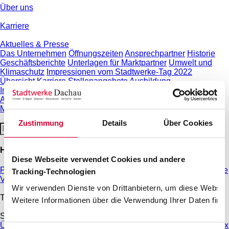
Über uns
Karriere
Aktuelles & Presse
Das Unternehmen
Öffnungszeiten
Ansprechpartner
Historie
Geschäftsberichte
Unterlagen für Marktpartner
Umwelt und
Klimaschutz
Impressionen vom Stadtwerke-Tag 2022
Übersicht Karriere
Stellenangebote
Ausbildung
Initiativbewerbung
Praktika
Aktuelles
Presse-Informationen
ÖPNV-Meldungen
inKontakt
Magazin
Zustimmung
Details
Über Cookies
Häufig gesuchte Themen
Diese Webseite verwendet Cookies und andere
Preisliste Freibad und Familienbad
Umzug melden
THG Quote
Tracking-Technologien
Vorteilskarte
Wir verwenden Dienste von Drittanbietern, um diese Website
Tarife & Angebote
Weitere Informationen über die Verwendung Ihrer Daten finde
Strom
Übersicht Strom
Tarifrechner Strom
Grundversorgung
Strommix