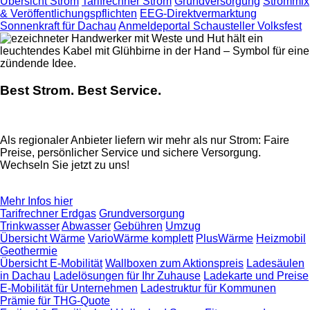
Übersicht Strom
Tarifrechner Strom
Grundversorgung
Strommix
& Veröffentlichungspflichten
EEG-Direktvermarktung
Sonnenkraft für Dachau
Anmeldeportal Schausteller Volksfest
Best Strom. Best Service.
Als regionaler Anbieter liefern wir mehr als nur Strom: Faire
Preise, persönlicher Service und sichere Versorgung.
Wechseln Sie jetzt zu uns!
Mehr Infos hier
Tarifrechner Erdgas
Grundversorgung
Trinkwasser
Abwasser
Gebühren
Umzug
Übersicht Wärme
VarioWärme komplett
PlusWärme
Heizmobil
Geothermie
Übersicht E-Mobilität
Wallboxen zum Aktionspreis
Ladesäulen
in Dachau
Ladelösungen für Ihr Zuhause
Ladekarte und Preise
E-Mobilität für Unternehmen
Ladestruktur für Kommunen
Prämie für THG-Quote