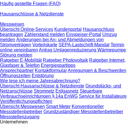
Häufig gestellte Fragen (FAQ)
Hausanschlüsse & Netzdienste
Messwesen
Übersicht Online-Services
Kundenportal
Hausanschluss
beantragen
Zählerstand melden
Einspeiser-Portal
Umzug
melden
Änderungen bei An- und Abmeldungen von
Stromverträgen
Vorteilskarte
SEPA-Lastschrift-Mandat
Termin
online vereinbaren
Antrag Umlagenreduzierung Wärmepumpe
Störung melden
Ratgeber E-Mobilität
Ratgeber Photovoltaik
Ratgeber Internet,
Glasfaser & Telefon
Energiespartipps
Ansprechpartner
Kontaktformular
Anregungen & Beschwerden
Öffnungszeiten
Entstörung
Wie lese ich meine Jahresabrechnung?
Übersicht Hausanschlüsse & Netzdienste
Grundstücks- und
Netzanschlüsse
Stromnetz
Erdgasnetz
Steuerbare
Verbrauchseinrichtungen § 14a EnWG
Service für Installateure
Veröffentlichungspflichten
Übersicht Messwesen
Smart Meter
Konventioneller
Messstellenbetreiber
Grundzuständiger Messstellenbetreiber
Messstellenzugang
Unternehmen