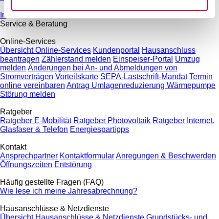
Internet und Telefon
Service & Beratung
Online-Services
Übersicht Online-Services
Kundenportal
Hausanschluss
beantragen
Zählerstand melden
Einspeiser-Portal
Umzug
melden
Änderungen bei An- und Abmeldungen von
Stromverträgen
Vorteilskarte
SEPA-Lastschrift-Mandat
Termin
online vereinbaren
Antrag Umlagenreduzierung Wärmepumpe
Störung melden
Ratgeber
Ratgeber E-Mobilität
Ratgeber Photovoltaik
Ratgeber Internet,
Glasfaser & Telefon
Energiespartipps
Kontakt
Ansprechpartner
Kontaktformular
Anregungen & Beschwerden
Öffnungszeiten
Entstörung
Häufig gestellte Fragen (FAQ)
Wie lese ich meine Jahresabrechnung?
Hausanschlüsse & Netzdienste
Übersicht Hausanschlüsse & Netzdienste
Grundstücks- und