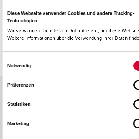
reduziert, weniger Schadstoffe werden
ausgestoßen und die Geräuschemissionen sind
Diese Webseite verwendet Cookies und andere Tracking-
erheblich geringer.
Technologien
Wir verwenden Dienste von Drittanbietern, um diese Website
Weitere Informationen über die Verwendung Ihrer Daten finde
Einwilligungsauswahl
Notwendig
Präferenzen
Attraktiv: Betriebshof mit
Statistiken
Bürokomplex
Wenn unsere Busse gerade nicht auf Dachaus
Marketing
Straßen unterwegs sind, haben sie ein schönes,
trockenes Plätzchen in unserem Betriebshof in