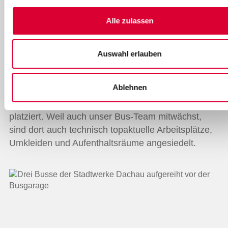
Dachau-Ost. Dieser umfasst zwei große Hallen mit
Alle zulassen
18 Stellplätzen, ein Bürokomplex und eine
Erdgastankstelle. Die Garagen sind nach dem
neuesten Stand der Technik konzipiert. Hier werden
Auswahl erlauben
die Busse nach Betriebsschluss geparkt,
gewaschen, gereinigt und betankt. Um wertvollen
Ablehnen
Platz zu sparen und die räumliche Nähe zu nutzen,
ist der Bürobereich direkt auf einer der Hallen
platziert. Weil auch unser Bus-Team mitwächst,
sind dort auch technisch topaktuelle Arbeitsplätze,
Umkleiden und Aufenthaltsräume angesiedelt.