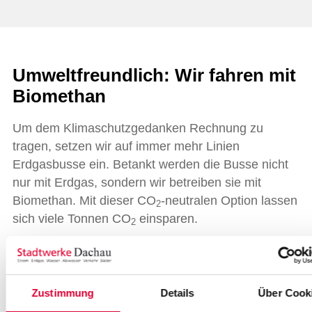
Umweltfreundlich: Wir fahren mit
Biomethan
Um dem Klimaschutzgedanken Rechnung zu
tragen, setzen wir auf immer mehr Linien
Erdgasbusse ein. Betankt werden die Busse nicht
nur mit Erdgas, sondern wir betreiben sie mit
Biomethan. Mit dieser CO
-neutralen Option lassen
2
sich viele Tonnen CO
einsparen.
2
Durch das in den Fahrzeugen verbaute
EfficientHybrid-System und dessen intelligentem
Energiemanagement sparen unsere Erdgasbusse
Zustimmung
Details
Über Cook
außerdem nochmals: Der Kraftstoffverbrauch wird