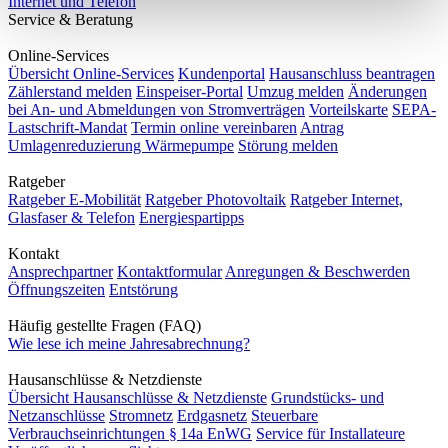
Internet und Telefon
Service & Beratung
Online-Services
Übersicht Online-Services
Kundenportal
Hausanschluss beantragen
Zählerstand melden
Einspeiser-Portal
Umzug melden
Änderungen
bei An- und Abmeldungen von Stromverträgen
Vorteilskarte
SEPA-
Lastschrift-Mandat
Termin online vereinbaren
Antrag
Umlagenreduzierung Wärmepumpe
Störung melden
Ratgeber
Ratgeber E-Mobilität
Ratgeber Photovoltaik
Ratgeber Internet,
Glasfaser & Telefon
Energiespartipps
Kontakt
Ansprechpartner
Kontaktformular
Anregungen & Beschwerden
Öffnungszeiten
Entstörung
Häufig gestellte Fragen (FAQ)
Wie lese ich meine Jahresabrechnung?
Hausanschlüsse & Netzdienste
Übersicht Hausanschlüsse & Netzdienste
Grundstücks- und
Netzanschlüsse
Stromnetz
Erdgasnetz
Steuerbare
Verbrauchseinrichtungen § 14a EnWG
Service für Installateure