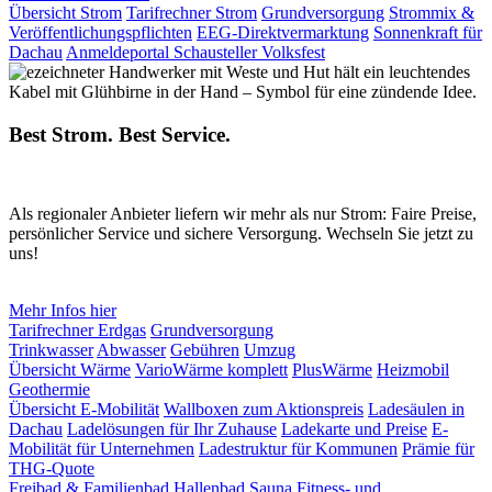
Übersicht Strom
Tarifrechner Strom
Grundversorgung
Strommix &
Veröffentlichungspflichten
EEG-Direktvermarktung
Sonnenkraft für
Dachau
Anmeldeportal Schausteller Volksfest
Best Strom. Best Service.
Als regionaler Anbieter liefern wir mehr als nur Strom: Faire Preise,
persönlicher Service und sichere Versorgung. Wechseln Sie jetzt zu
uns!
Mehr Infos hier
Tarifrechner Erdgas
Grundversorgung
Trinkwasser
Abwasser
Gebühren
Umzug
Übersicht Wärme
VarioWärme komplett
PlusWärme
Heizmobil
Geothermie
Übersicht E-Mobilität
Wallboxen zum Aktionspreis
Ladesäulen in
Dachau
Ladelösungen für Ihr Zuhause
Ladekarte und Preise
E-
Mobilität für Unternehmen
Ladestruktur für Kommunen
Prämie für
THG-Quote
Freibad & Familienbad
Hallenbad
Sauna
Fitness- und