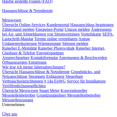
Häufig gestellte Fragen (FAQ)
Hausanschlüsse & Netzdienste
Messwesen
Übersicht Online-Services
Kundenportal
Hausanschluss beantragen
Zählerstand melden
Einspeiser-Portal
Umzug melden
Änderungen
bei An- und Abmeldungen von Stromverträgen
Vorteilskarte
SEPA-
Lastschrift-Mandat
Termin online vereinbaren
Antrag
Umlagenreduzierung Wärmepumpe
Störung melden
Ratgeber E-Mobilität
Ratgeber Photovoltaik
Ratgeber Internet,
Glasfaser & Telefon
Energiespartipps
Ansprechpartner
Kontaktformular
Anregungen & Beschwerden
Öffnungszeiten
Entstörung
Wie lese ich meine Jahresabrechnung?
Übersicht Hausanschlüsse & Netzdienste
Grundstücks- und
Netzanschlüsse
Stromnetz
Erdgasnetz
Steuerbare
Verbrauchseinrichtungen § 14a EnWG
Service für Installateure
Veröffentlichungspflichten
Übersicht Messwesen
Smart Meter
Konventioneller
Messstellenbetreiber
Grundzuständiger Messstellenbetreiber
Messstellenzugang
Unternehmen
Über uns