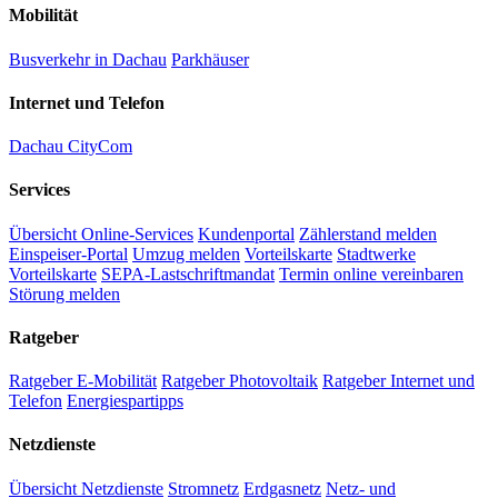
Mobilität
Busverkehr in Dachau
Parkhäuser
Internet und Telefon
Dachau CityCom
Services
Übersicht Online-Services
Kundenportal
Zählerstand melden
Einspeiser-Portal
Umzug melden
Vorteilskarte
Stadtwerke
Vorteilskarte
SEPA-Lastschriftmandat
Termin online vereinbaren
Störung melden
Ratgeber
Ratgeber E-Mobilität
Ratgeber Photovoltaik
Ratgeber Internet und
Telefon
Energiespartipps
Netzdienste
Übersicht Netzdienste
Stromnetz
Erdgasnetz
Netz- und