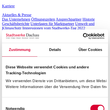
Karriere
Aktuelles & Presse
Das Unternehmen
Öffnungszeiten
Ansprechpartner
Historie
Geschäftsberichte
Unterlagen für Marktpartner
Umwelt und
Klimaschutz
Impressionen vom Stadtwerke-Tag 2022
Übersicht Karriere
Stellenangebote
Ausbildung
Initiativbewerbung
Praktika
Aktuelles
Presse-Informationen
ÖPNV-Meldungen
inKontakt
Magazin
Zustimmung
Details
Über Cookies
Häufig gesuchte Themen
Diese Webseite verwendet Cookies und andere
Tracking-Technologien
Preisliste Freibad und Familienbad
Umzug melden
THG Quote
Vorteilskarte
Wir verwenden Dienste von Drittanbietern, um diese Website
Weitere Informationen über die Verwendung Ihrer Daten finde
Tarife & Angebote
Strom
Übersicht Strom
Tarifrechner Strom
Grundversorgung
Strommix &
Einwilligungsauswahl
Veröffentlichungspflichten
EEG-Direktvermarktung
Sonnenkraft für
Notwendig
Dachau
Anmeldeportal Schausteller Volksfest