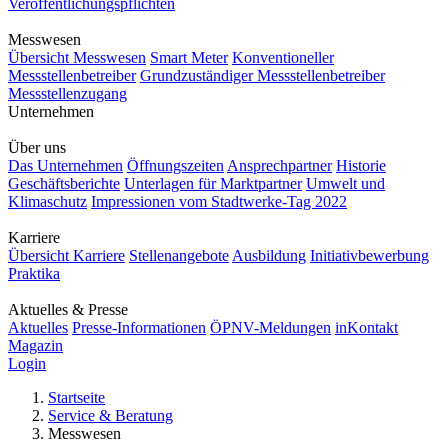
Veröffentlichungspflichten
Messwesen
Übersicht Messwesen
Smart Meter
Konventioneller
Messstellenbetreiber
Grundzuständiger Messstellenbetreiber
Messstellenzugang
Unternehmen
Über uns
Das Unternehmen
Öffnungszeiten
Ansprechpartner
Historie
Geschäftsberichte
Unterlagen für Marktpartner
Umwelt und
Klimaschutz
Impressionen vom Stadtwerke-Tag 2022
Karriere
Übersicht Karriere
Stellenangebote
Ausbildung
Initiativbewerbung
Praktika
Aktuelles & Presse
Aktuelles
Presse-Informationen
ÖPNV-Meldungen
inKontakt
Magazin
Login
Startseite
Service & Beratung
Messwesen