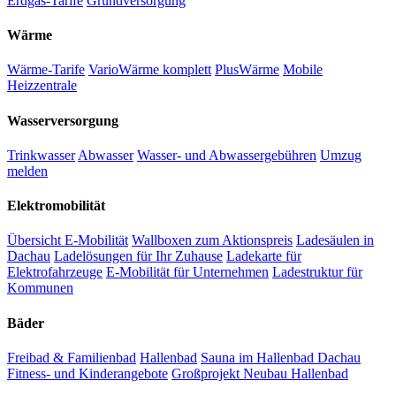
Erdgas-Tarife
Grundversorgung
Wärme
Wärme-Tarife
VarioWärme komplett
PlusWärme
Mobile
Heizzentrale
Wasserversorgung
Trinkwasser
Abwasser
Wasser- und Abwassergebühren
Umzug
melden
Elektromobilität
Übersicht E-Mobilität
Wallboxen zum Aktionspreis
Ladesäulen in
Dachau
Ladelösungen für Ihr Zuhause
Ladekarte für
Elektrofahrzeuge
E-Mobilität für Unternehmen
Ladestruktur für
Kommunen
Bäder
Freibad & Familienbad
Hallenbad
Sauna im Hallenbad Dachau
Fitness- und Kinderangebote
Großprojekt Neubau Hallenbad