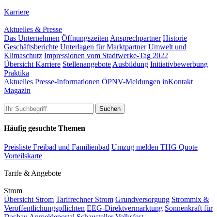
Karriere
Aktuelles & Presse
Das Unternehmen
Öffnungszeiten
Ansprechpartner
Historie
Geschäftsberichte
Unterlagen für Marktpartner
Umwelt und
Klimaschutz
Impressionen vom Stadtwerke-Tag 2022
Übersicht Karriere
Stellenangebote
Ausbildung
Initiativbewerbung
Praktika
Aktuelles
Presse-Informationen
ÖPNV-Meldungen
inKontakt
Magazin
Häufig gesuchte Themen
Preisliste Freibad und Familienbad
Umzug melden
THG Quote
Vorteilskarte
Tarife & Angebote
Strom
Übersicht Strom
Tarifrechner Strom
Grundversorgung
Strommix &
Veröffentlichungspflichten
EEG-Direktvermarktung
Sonnenkraft für
Dachau
Anmeldeportal Schausteller Volksfest