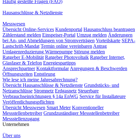
Häufig gestellte Fragen (FAQ)
Hausanschlüsse & Netzdienste
Messwesen
Übersicht Online-Services
Kundenportal
Hausanschluss beantragen
Zählerstand melden
Einspeiser-Portal
Umzug melden
Änderungen
bei An- und Abmeldungen von Stromverträgen
Vorteilskarte
SEPA-
Lastschrift-Mandat
Termin online vereinbaren
Antrag
Umlagenreduzierung Wärmepumpe
Störung melden
Ratgeber E-Mobilität
Ratgeber Photovoltaik
Ratgeber Internet,
Glasfaser & Telefon
Energiespartipps
Ansprechpartner
Kontaktformular
Anregungen & Beschwerden
Öffnungszeiten
Entstörung
Wie lese ich meine Jahresabrechnung?
Übersicht Hausanschlüsse & Netzdienste
Grundstücks- und
Netzanschlüsse
Stromnetz
Erdgasnetz
Steuerbare
Verbrauchseinrichtungen § 14a EnWG
Service für Installateure
Veröffentlichungspflichten
Übersicht Messwesen
Smart Meter
Konventioneller
Messstellenbetreiber
Grundzuständiger Messstellenbetreiber
Messstellenzugang
Unternehmen
Über uns