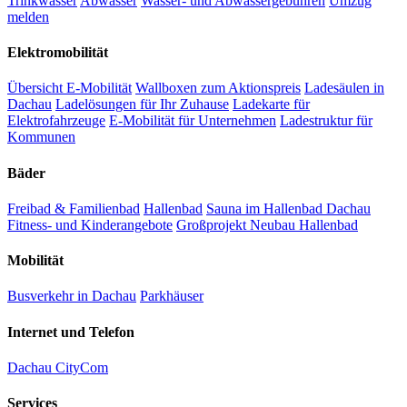
Trinkwasser
Abwasser
Wasser- und Abwassergebühren
Umzug
melden
Elektromobilität
Übersicht E-Mobilität
Wallboxen zum Aktionspreis
Ladesäulen in
Dachau
Ladelösungen für Ihr Zuhause
Ladekarte für
Elektrofahrzeuge
E-Mobilität für Unternehmen
Ladestruktur für
Kommunen
Bäder
Freibad & Familienbad
Hallenbad
Sauna im Hallenbad Dachau
Fitness- und Kinderangebote
Großprojekt Neubau Hallenbad
Mobilität
Busverkehr in Dachau
Parkhäuser
Internet und Telefon
Dachau CityCom
Services