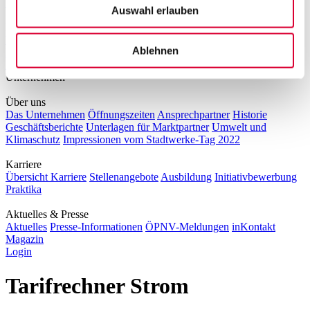
Veröffentlichungspflichten
Auswahl erlauben
Messwesen
Übersicht Messwesen
Smart Meter
Konventioneller
Ablehnen
Messstellenbetreiber
Grundzuständiger Messstellenbetreiber
Messstellenzugang
Unternehmen
Über uns
Das Unternehmen
Öffnungszeiten
Ansprechpartner
Historie
Geschäftsberichte
Unterlagen für Marktpartner
Umwelt und
Klimaschutz
Impressionen vom Stadtwerke-Tag 2022
Karriere
Übersicht Karriere
Stellenangebote
Ausbildung
Initiativbewerbung
Praktika
Aktuelles & Presse
Aktuelles
Presse-Informationen
ÖPNV-Meldungen
inKontakt
Magazin
Login
Tarifrechner Strom