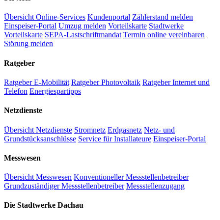
Übersicht Online-Services
Kundenportal
Zählerstand melden
Einspeiser-Portal
Umzug melden
Vorteilskarte
Stadtwerke
Vorteilskarte
SEPA-Lastschriftmandat
Termin online vereinbaren
Störung melden
Ratgeber
Ratgeber E-Mobilität
Ratgeber Photovoltaik
Ratgeber Internet und
Telefon
Energiespartipps
Netzdienste
Übersicht Netzdienste
Stromnetz
Erdgasnetz
Netz- und
Grundstücksanschlüsse
Service für Installateure
Einspeiser-Portal
Messwesen
Übersicht Messwesen
Konventioneller Messstellenbetreiber
Grundzuständiger Messstellenbetreiber
Messstellenzugang
Die Stadtwerke Dachau