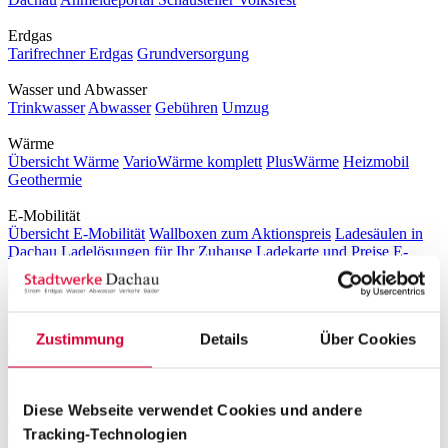
Erdgas
Tarifrechner Erdgas
Grundversorgung
Wasser und Abwasser
Trinkwasser
Abwasser
Gebühren
Umzug
Wärme
Übersicht Wärme
VarioWärme komplett
PlusWärme
Heizmobil
Geothermie
E-Mobilität
Übersicht E-Mobilität
Wallboxen zum Aktionspreis
Ladesäulen in
Dachau
Ladelösungen für Ihr Zuhause
Ladekarte und Preise
E-
Mobilität für Unternehmen
Ladestruktur für Kommunen
Prämie für
THG-Quote
Bäder
Zustimmung
Details
Über Cookies
Freibad & Familienbad
Hallenbad
Sauna
Fitness- und
Kinderangebote
Großprojekt Neubau Hallenbad
Mobilität
Diese Webseite verwendet Cookies und andere
Busverkehr in Dachau
Parkhäuser
Tracking-Technologien