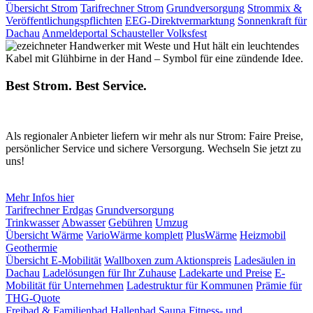
Übersicht Strom
Tarifrechner Strom
Grundversorgung
Strommix &
Veröffentlichungspflichten
EEG-Direktvermarktung
Sonnenkraft für
Dachau
Anmeldeportal Schausteller Volksfest
Best Strom. Best Service.
Als regionaler Anbieter liefern wir mehr als nur Strom: Faire Preise,
persönlicher Service und sichere Versorgung. Wechseln Sie jetzt zu
uns!
Mehr Infos hier
Tarifrechner Erdgas
Grundversorgung
Trinkwasser
Abwasser
Gebühren
Umzug
Übersicht Wärme
VarioWärme komplett
PlusWärme
Heizmobil
Geothermie
Übersicht E-Mobilität
Wallboxen zum Aktionspreis
Ladesäulen in
Dachau
Ladelösungen für Ihr Zuhause
Ladekarte und Preise
E-
Mobilität für Unternehmen
Ladestruktur für Kommunen
Prämie für
THG-Quote
Freibad & Familienbad
Hallenbad
Sauna
Fitness- und