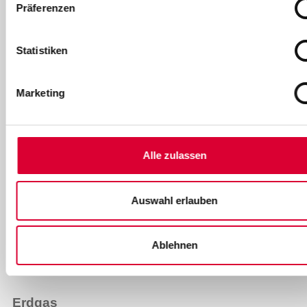
Präferenzen
Statistiken
Strom
Marketing
Übersicht Strom
Stromtarife
Alle zulassen
Grundversorgung
Strommix
Auswahl erlauben
EEG-Direktvermarktung
Sonnenkraft für Dachau
Ablehnen
Anmeldung der Versorgung - Volksfest
Erdgas