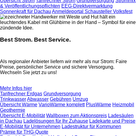
Übersicht Strom
Tarifrechner Strom
Grundversorgung
Strommix
& Veröffentlichungspflichten
EEG-Direktvermarktung
Sonnenkraft für Dachau
Anmeldeportal Schausteller Volksfest
Best Strom. Best Service.
Als regionaler Anbieter liefern wir mehr als nur Strom: Faire
Preise, persönlicher Service und sichere Versorgung.
Wechseln Sie jetzt zu uns!
Mehr Infos hier
Tarifrechner Erdgas
Grundversorgung
Trinkwasser
Abwasser
Gebühren
Umzug
Übersicht Wärme
VarioWärme komplett
PlusWärme
Heizmobil
Geothermie
Übersicht E-Mobilität
Wallboxen zum Aktionspreis
Ladesäulen
in Dachau
Ladelösungen für Ihr Zuhause
Ladekarte und Preise
E-Mobilität für Unternehmen
Ladestruktur für Kommunen
Prämie für THG-Quote