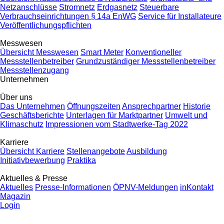
Netzanschlüsse
Stromnetz
Erdgasnetz
Steuerbare
Verbrauchseinrichtungen § 14a EnWG
Service für Installateure
Veröffentlichungspflichten
Messwesen
Übersicht Messwesen
Smart Meter
Konventioneller
Messstellenbetreiber
Grundzuständiger Messstellenbetreiber
Messstellenzugang
Unternehmen
Über uns
Das Unternehmen
Öffnungszeiten
Ansprechpartner
Historie
Geschäftsberichte
Unterlagen für Marktpartner
Umwelt und
Klimaschutz
Impressionen vom Stadtwerke-Tag 2022
Karriere
Übersicht Karriere
Stellenangebote
Ausbildung
Initiativbewerbung
Praktika
Aktuelles & Presse
Aktuelles
Presse-Informationen
ÖPNV-Meldungen
inKontakt
Magazin
Login