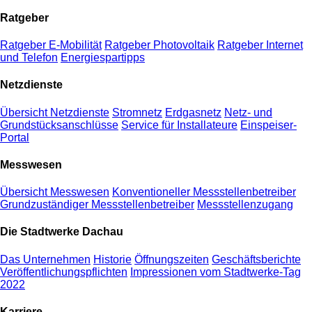
Ratgeber
Ratgeber E-Mobilität
Ratgeber Photovoltaik
Ratgeber Internet
und Telefon
Energiespartipps
Netzdienste
Übersicht Netzdienste
Stromnetz
Erdgasnetz
Netz- und
Grundstücksanschlüsse
Service für Installateure
Einspeiser-
Portal
Messwesen
Übersicht Messwesen
Konventioneller Messstellenbetreiber
Grundzuständiger Messstellenbetreiber
Messstellenzugang
Die Stadtwerke Dachau
Das Unternehmen
Historie
Öffnungszeiten
Geschäftsberichte
Veröffentlichungspflichten
Impressionen vom Stadtwerke-Tag
2022
Karriere