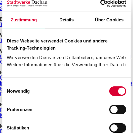
& Veröffentlichungspflichten
EEG-Direktvermarktung
Sonnenkraft für Dachau
Anmeldeportal Schausteller Volksfest
Erdgas
Zustimmung
Details
Über Cookies
Tarifrechner Erdgas
Grundversorgung
Wasser und Abwasser
Trinkwasser
Abwasser
Gebühren
Umzug
Diese Webseite verwendet Cookies und andere
Tracking-Technologien
Wärme
Übersicht Wärme
VarioWärme komplett
PlusWärme
Heizmobil
Wir verwenden Dienste von Drittanbietern, um diese Website
Geothermie
Weitere Informationen über die Verwendung Ihrer Daten finde
E-Mobilität
Übersicht E-Mobilität
Wallboxen zum Aktionspreis
Ladesäulen
in Dachau
Ladelösungen für Ihr Zuhause
Ladekarte und Preise
Einwilligungsauswahl
E-Mobilität für Unternehmen
Ladestruktur für Kommunen
Notwendig
Prämie für THG-Quote
Bäder
Präferenzen
Freibad & Familienbad
Hallenbad
Sauna
Fitness- und
Kinderangebote
Großprojekt Neubau Hallenbad
Mobilität
Statistiken
Busverkehr in Dachau
Parkhäuser