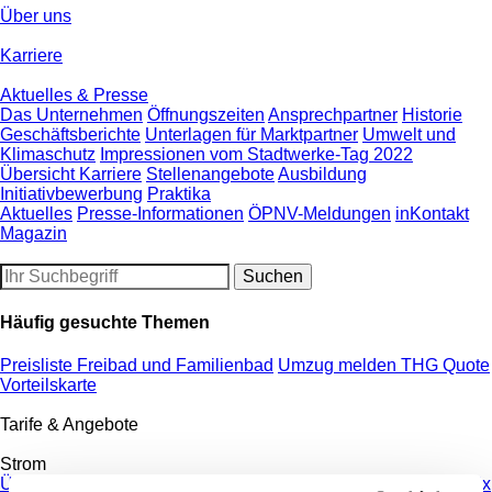
Über uns
Karriere
Aktuelles & Presse
Das Unternehmen
Öffnungszeiten
Ansprechpartner
Historie
Geschäftsberichte
Unterlagen für Marktpartner
Umwelt und
Klimaschutz
Impressionen vom Stadtwerke-Tag 2022
Übersicht Karriere
Stellenangebote
Ausbildung
Initiativbewerbung
Praktika
Aktuelles
Presse-Informationen
ÖPNV-Meldungen
inKontakt
Magazin
Häufig gesuchte Themen
Preisliste Freibad und Familienbad
Umzug melden
THG Quote
Vorteilskarte
Tarife & Angebote
Strom
Übersicht Strom
Tarifrechner Strom
Grundversorgung
Strommix