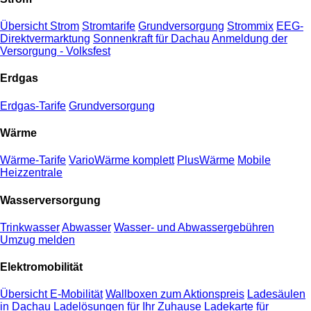
Übersicht Strom
Stromtarife
Grundversorgung
Strommix
EEG-
Direktvermarktung
Sonnenkraft für Dachau
Anmeldung der
Versorgung - Volksfest
Erdgas
Erdgas-Tarife
Grundversorgung
Wärme
Wärme-Tarife
VarioWärme komplett
PlusWärme
Mobile
Heizzentrale
Wasserversorgung
Trinkwasser
Abwasser
Wasser- und Abwassergebühren
Umzug melden
Elektromobilität
Übersicht E-Mobilität
Wallboxen zum Aktionspreis
Ladesäulen
in Dachau
Ladelösungen für Ihr Zuhause
Ladekarte für