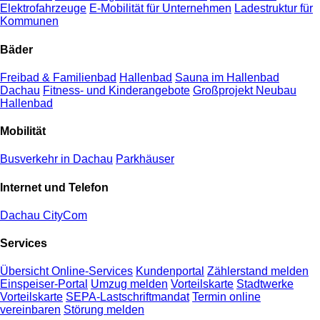
Elektrofahrzeuge
E-Mobilität für Unternehmen
Ladestruktur für
Kommunen
Bäder
Freibad & Familienbad
Hallenbad
Sauna im Hallenbad
Dachau
Fitness- und Kinderangebote
Großprojekt Neubau
Hallenbad
Mobilität
Busverkehr in Dachau
Parkhäuser
Internet und Telefon
Dachau CityCom
Services
Übersicht Online-Services
Kundenportal
Zählerstand melden
Einspeiser-Portal
Umzug melden
Vorteilskarte
Stadtwerke
Vorteilskarte
SEPA-Lastschriftmandat
Termin online
vereinbaren
Störung melden