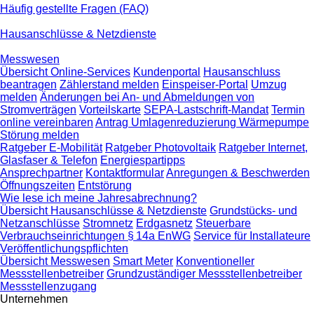
Häufig gestellte Fragen (FAQ)
Hausanschlüsse & Netzdienste
Messwesen
Übersicht Online-Services
Kundenportal
Hausanschluss
beantragen
Zählerstand melden
Einspeiser-Portal
Umzug
melden
Änderungen bei An- und Abmeldungen von
Stromverträgen
Vorteilskarte
SEPA-Lastschrift-Mandat
Termin
online vereinbaren
Antrag Umlagenreduzierung Wärmepumpe
Störung melden
Ratgeber E-Mobilität
Ratgeber Photovoltaik
Ratgeber Internet,
Glasfaser & Telefon
Energiespartipps
Ansprechpartner
Kontaktformular
Anregungen & Beschwerden
Öffnungszeiten
Entstörung
Wie lese ich meine Jahresabrechnung?
Übersicht Hausanschlüsse & Netzdienste
Grundstücks- und
Netzanschlüsse
Stromnetz
Erdgasnetz
Steuerbare
Verbrauchseinrichtungen § 14a EnWG
Service für Installateure
Veröffentlichungspflichten
Übersicht Messwesen
Smart Meter
Konventioneller
Messstellenbetreiber
Grundzuständiger Messstellenbetreiber
Messstellenzugang
Unternehmen