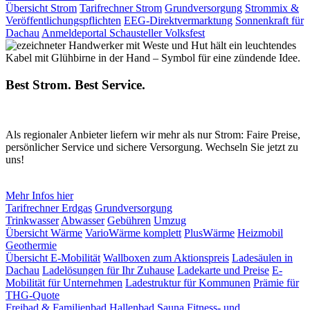
Übersicht Strom
Tarifrechner Strom
Grundversorgung
Strommix &
Veröffentlichungspflichten
EEG-Direktvermarktung
Sonnenkraft für
Dachau
Anmeldeportal Schausteller Volksfest
Best Strom. Best Service.
Als regionaler Anbieter liefern wir mehr als nur Strom: Faire Preise,
persönlicher Service und sichere Versorgung. Wechseln Sie jetzt zu
uns!
Mehr Infos hier
Tarifrechner Erdgas
Grundversorgung
Trinkwasser
Abwasser
Gebühren
Umzug
Übersicht Wärme
VarioWärme komplett
PlusWärme
Heizmobil
Geothermie
Übersicht E-Mobilität
Wallboxen zum Aktionspreis
Ladesäulen in
Dachau
Ladelösungen für Ihr Zuhause
Ladekarte und Preise
E-
Mobilität für Unternehmen
Ladestruktur für Kommunen
Prämie für
THG-Quote
Freibad & Familienbad
Hallenbad
Sauna
Fitness- und