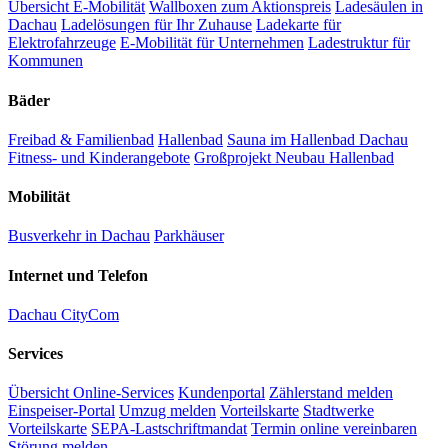
Übersicht E-Mobilität
Wallboxen zum Aktionspreis
Ladesäulen in
Dachau
Ladelösungen für Ihr Zuhause
Ladekarte für
Elektrofahrzeuge
E-Mobilität für Unternehmen
Ladestruktur für
Kommunen
Bäder
Freibad & Familienbad
Hallenbad
Sauna im Hallenbad Dachau
Fitness- und Kinderangebote
Großprojekt Neubau Hallenbad
Mobilität
Busverkehr in Dachau
Parkhäuser
Internet und Telefon
Dachau CityCom
Services
Übersicht Online-Services
Kundenportal
Zählerstand melden
Einspeiser-Portal
Umzug melden
Vorteilskarte
Stadtwerke
Vorteilskarte
SEPA-Lastschriftmandat
Termin online vereinbaren
Störung melden