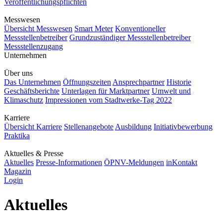
Veröffentlichungspflichten
Messwesen
Übersicht Messwesen
Smart Meter
Konventioneller
Messstellenbetreiber
Grundzuständiger Messstellenbetreiber
Messstellenzugang
Unternehmen
Über uns
Das Unternehmen
Öffnungszeiten
Ansprechpartner
Historie
Geschäftsberichte
Unterlagen für Marktpartner
Umwelt und
Klimaschutz
Impressionen vom Stadtwerke-Tag 2022
Karriere
Übersicht Karriere
Stellenangebote
Ausbildung
Initiativbewerbung
Praktika
Aktuelles & Presse
Aktuelles
Presse-Informationen
ÖPNV-Meldungen
inKontakt
Magazin
Login
Aktuelles