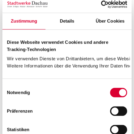
Erdgas
Tarifrechner Erdgas
Grundversorgung
Zustimmung
Details
Über Cookies
Wasser und Abwasser
Trinkwasser
Abwasser
Gebühren
Umzug
Diese Webseite verwendet Cookies und andere
Wärme
Übersicht Wärme
VarioWärme komplett
PlusWärme
Heizmobil
Tracking-Technologien
Geothermie
Wir verwenden Dienste von Drittanbietern, um diese Website
E-Mobilität
Weitere Informationen über die Verwendung Ihrer Daten finde
Übersicht E-Mobilität
Wallboxen zum Aktionspreis
Ladesäulen in
Dachau
Ladelösungen für Ihr Zuhause
Ladekarte und Preise
E-
Mobilität für Unternehmen
Ladestruktur für Kommunen
Prämie für
THG-Quote
Einwilligungsauswahl
Notwendig
Bäder
Freibad & Familienbad
Hallenbad
Sauna
Fitness- und
Kinderangebote
Großprojekt Neubau Hallenbad
Präferenzen
Mobilität
Busverkehr in Dachau
Parkhäuser
Statistiken