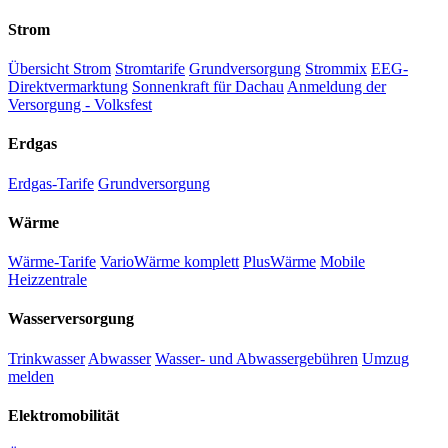
Strom
Übersicht Strom
Stromtarife
Grundversorgung
Strommix
EEG-
Direktvermarktung
Sonnenkraft für Dachau
Anmeldung der
Versorgung - Volksfest
Erdgas
Erdgas-Tarife
Grundversorgung
Wärme
Wärme-Tarife
VarioWärme komplett
PlusWärme
Mobile
Heizzentrale
Wasserversorgung
Trinkwasser
Abwasser
Wasser- und Abwassergebühren
Umzug
melden
Elektromobilität