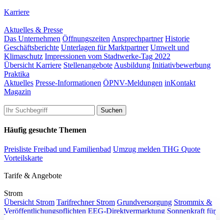
Karriere
Aktuelles & Presse
Das Unternehmen
Öffnungszeiten
Ansprechpartner
Historie
Geschäftsberichte
Unterlagen für Marktpartner
Umwelt und
Klimaschutz
Impressionen vom Stadtwerke-Tag 2022
Übersicht Karriere
Stellenangebote
Ausbildung
Initiativbewerbung
Praktika
Aktuelles
Presse-Informationen
ÖPNV-Meldungen
inKontakt
Magazin
Häufig gesuchte Themen
Preisliste Freibad und Familienbad
Umzug melden
THG Quote
Vorteilskarte
Tarife & Angebote
Strom
Übersicht Strom
Tarifrechner Strom
Grundversorgung
Strommix &
Veröffentlichungspflichten
EEG-Direktvermarktung
Sonnenkraft für
Dachau
Anmeldeportal Schausteller Volksfest