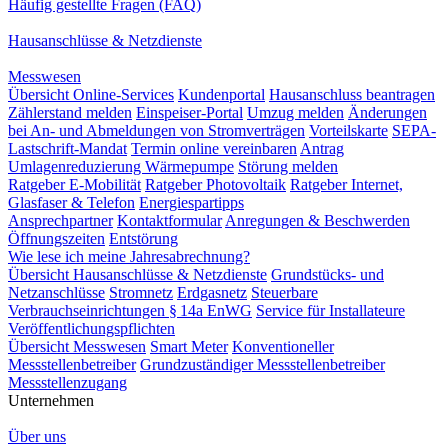
Häufig gestellte Fragen (FAQ)
Hausanschlüsse & Netzdienste
Messwesen
Übersicht Online-Services
Kundenportal
Hausanschluss beantragen
Zählerstand melden
Einspeiser-Portal
Umzug melden
Änderungen
bei An- und Abmeldungen von Stromverträgen
Vorteilskarte
SEPA-
Lastschrift-Mandat
Termin online vereinbaren
Antrag
Umlagenreduzierung Wärmepumpe
Störung melden
Ratgeber E-Mobilität
Ratgeber Photovoltaik
Ratgeber Internet,
Glasfaser & Telefon
Energiespartipps
Ansprechpartner
Kontaktformular
Anregungen & Beschwerden
Öffnungszeiten
Entstörung
Wie lese ich meine Jahresabrechnung?
Übersicht Hausanschlüsse & Netzdienste
Grundstücks- und
Netzanschlüsse
Stromnetz
Erdgasnetz
Steuerbare
Verbrauchseinrichtungen § 14a EnWG
Service für Installateure
Veröffentlichungspflichten
Übersicht Messwesen
Smart Meter
Konventioneller
Messstellenbetreiber
Grundzuständiger Messstellenbetreiber
Messstellenzugang
Unternehmen
Über uns