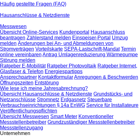
Häufig gestellte Fragen (FAQ)
Hausanschlüsse & Netzdienste
Messwesen
Übersicht Online-Services
Kundenportal
Hausanschluss
beantragen
Zählerstand melden
Einspeiser-Portal
Umzug
melden
Änderungen bei An- und Abmeldungen von
Stromverträgen
Vorteilskarte
SEPA-Lastschrift-Mandat
Termin
online vereinbaren
Antrag Umlagenreduzierung Wärmepumpe
Störung melden
Ratgeber E-Mobilität
Ratgeber Photovoltaik
Ratgeber Internet,
Glasfaser & Telefon
Energiespartipps
Ansprechpartner
Kontaktformular
Anregungen & Beschwerden
Öffnungszeiten
Entstörung
Wie lese ich meine Jahresabrechnung?
Übersicht Hausanschlüsse & Netzdienste
Grundstücks- und
Netzanschlüsse
Stromnetz
Erdgasnetz
Steuerbare
Verbrauchseinrichtungen § 14a EnWG
Service für Installateure
Veröffentlichungspflichten
Übersicht Messwesen
Smart Meter
Konventioneller
Messstellenbetreiber
Grundzuständiger Messstellenbetreiber
Messstellenzugang
Unternehmen