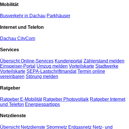
Mobilität
Busverkehr in Dachau
Parkhäuser
Internet und Telefon
Dachau CityCom
Services
Übersicht Online-Services
Kundenportal
Zählerstand melden
Einspeiser-Portal
Umzug melden
Vorteilskarte
Stadtwerke
Vorteilskarte
SEPA-Lastschriftmandat
Termin online
vereinbaren
Störung melden
Ratgeber
Ratgeber E-Mobilität
Ratgeber Photovoltaik
Ratgeber Internet
und Telefon
Energiespartipps
Netzdienste
Übersicht Netzdienste
Stromnetz
Erdgasnetz
Netz- und