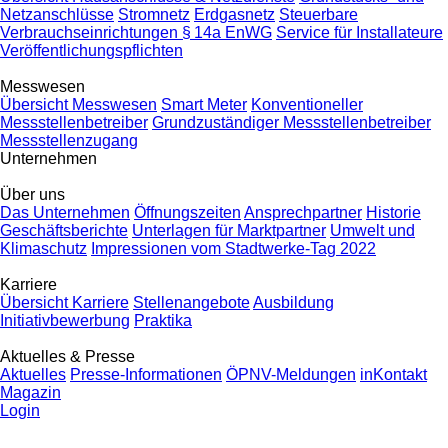
Netzanschlüsse
Stromnetz
Erdgasnetz
Steuerbare
Verbrauchseinrichtungen § 14a EnWG
Service für Installateure
Veröffentlichungspflichten
Messwesen
Übersicht Messwesen
Smart Meter
Konventioneller
Messstellenbetreiber
Grundzuständiger Messstellenbetreiber
Messstellenzugang
Unternehmen
Über uns
Das Unternehmen
Öffnungszeiten
Ansprechpartner
Historie
Geschäftsberichte
Unterlagen für Marktpartner
Umwelt und
Klimaschutz
Impressionen vom Stadtwerke-Tag 2022
Karriere
Übersicht Karriere
Stellenangebote
Ausbildung
Initiativbewerbung
Praktika
Aktuelles & Presse
Aktuelles
Presse-Informationen
ÖPNV-Meldungen
inKontakt
Magazin
Login