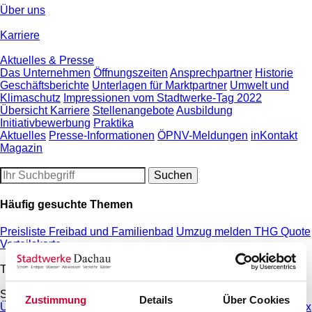
Über uns
Karriere
Aktuelles & Presse
Das Unternehmen
Öffnungszeiten
Ansprechpartner
Historie
Geschäftsberichte
Unterlagen für Marktpartner
Umwelt und
Klimaschutz
Impressionen vom Stadtwerke-Tag 2022
Übersicht Karriere
Stellenangebote
Ausbildung
Initiativbewerbung
Praktika
Aktuelles
Presse-Informationen
ÖPNV-Meldungen
inKontakt
Magazin
Häufig gesuchte Themen
Preisliste Freibad und Familienbad
Umzug melden
THG Quote
Vorteilskarte
Tarife & Angebote
Strom
Zustimmung
Details
Über Cookies
Übersicht Strom
Tarifrechner Strom
Grundversorgung
Strommix