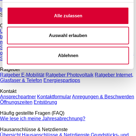
Internet und Telefon
Service & Beratung
Alle zulassen
Online-Services
Übersicht Online-Services
Kundenportal
Hausanschluss
Auswahl erlauben
beantragen
Zählerstand melden
Einspeiser-Portal
Umzug
melden
Änderungen bei An- und Abmeldungen von
Stromverträgen
Vorteilskarte
SEPA-Lastschrift-Mandat
Termin
online vereinbaren
Antrag Umlagenreduzierung Wärmepumpe
Ablehnen
Störung melden
Ratgeber
Ratgeber E-Mobilität
Ratgeber Photovoltaik
Ratgeber Internet,
Glasfaser & Telefon
Energiespartipps
Kontakt
Ansprechpartner
Kontaktformular
Anregungen & Beschwerden
Öffnungszeiten
Entstörung
Häufig gestellte Fragen (FAQ)
Wie lese ich meine Jahresabrechnung?
Hausanschlüsse & Netzdienste
Übersicht Hausanschlüsse & Netzdienste
Grundstücks- und