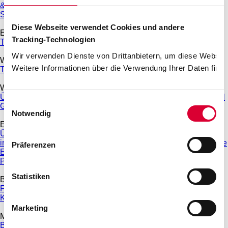
& Veröffentlichungspflichten
EEG-Direktvermarktung
Sonnenkraft für Dachau
Anmeldeportal Schausteller Volksfest
Diese Webseite verwendet Cookies und andere
Erdgas
Tracking-Technologien
Tarifrechner Erdgas
Grundversorgung
Wir verwenden Dienste von Drittanbietern, um diese Website
Wasser und Abwasser
Weitere Informationen über die Verwendung Ihrer Daten finde
Trinkwasser
Abwasser
Gebühren
Umzug
Wärme
Übersicht Wärme
VarioWärme komplett
PlusWärme
Heizmobil
Einwilligungsauswahl
Geothermie
Notwendig
E-Mobilität
Übersicht E-Mobilität
Wallboxen zum Aktionspreis
Ladesäulen
in Dachau
Ladelösungen für Ihr Zuhause
Ladekarte und Preise
Präferenzen
E-Mobilität für Unternehmen
Ladestruktur für Kommunen
Prämie für THG-Quote
Statistiken
Bäder
Freibad & Familienbad
Hallenbad
Sauna
Fitness- und
Kinderangebote
Großprojekt Neubau Hallenbad
Marketing
Mobilität
Busverkehr in Dachau
Parkhäuser