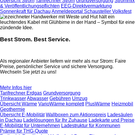
Übersicht Strom
Tarifrechner Strom
Grundversorgung
Strommix
& Veröffentlichungspflichten
EEG-Direktvermarktung
Sonnenkraft für Dachau
Anmeldeportal Schausteller Volksfest
Best Strom. Best Service.
Als regionaler Anbieter liefern wir mehr als nur Strom: Faire
Preise, persönlicher Service und sichere Versorgung.
Wechseln Sie jetzt zu uns!
Mehr Infos hier
Tarifrechner Erdgas
Grundversorgung
Trinkwasser
Abwasser
Gebühren
Umzug
Übersicht Wärme
VarioWärme komplett
PlusWärme
Heizmobil
Geothermie
Übersicht E-Mobilität
Wallboxen zum Aktionspreis
Ladesäulen
in Dachau
Ladelösungen für Ihr Zuhause
Ladekarte und Preise
E-Mobilität für Unternehmen
Ladestruktur für Kommunen
Prämie für THG-Quote