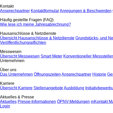
Kontakt
Ansprechpartner
Kontaktformular
Anregungen & Beschwerden
Häufig gestellte Fragen (FAQ)
Wie lese ich meine Jahresabrechnung?
Hausanschlüsse & Netzdienste
Übersicht Hausanschlüsse & Netzdienste
Grundstücks- und Ne
Veröffentlichungspflichten
Messwesen
Übersicht Messwesen
Smart Meter
Konventioneller Messstelle
Unternehmen
Über uns
Das Unternehmen
Öffnungszeiten
Ansprechpartner
Historie
Ges
Karriere
Übersicht Karriere
Stellenangebote
Ausbildung
Initiativbewerb
Aktuelles & Presse
Aktuelles
Presse-Informationen
ÖPNV-Meldungen
inKontakt M
Login