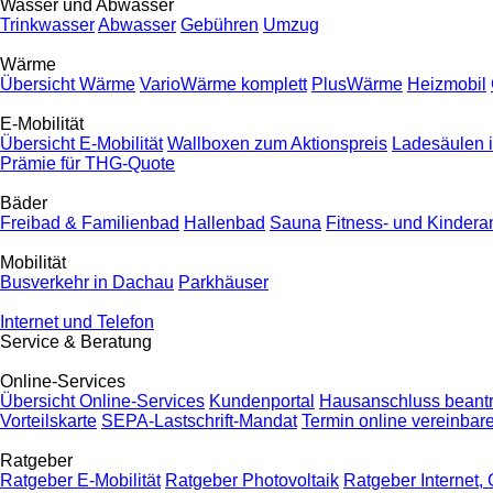
Wasser und Abwasser
Trinkwasser
Abwasser
Gebühren
Umzug
Wärme
Übersicht Wärme
VarioWärme komplett
PlusWärme
Heizmobil
E-Mobilität
Übersicht E-Mobilität
Wallboxen zum Aktionspreis
Ladesäulen 
Prämie für THG-Quote
Bäder
Freibad & Familienbad
Hallenbad
Sauna
Fitness- und Kinder
Mobilität
Busverkehr in Dachau
Parkhäuser
Internet und Telefon
Service & Beratung
Online-Services
Übersicht Online-Services
Kundenportal
Hausanschluss beant
Vorteilskarte
SEPA-Lastschrift-Mandat
Termin online vereinbar
Ratgeber
Ratgeber E-Mobilität
Ratgeber Photovoltaik
Ratgeber Internet, 