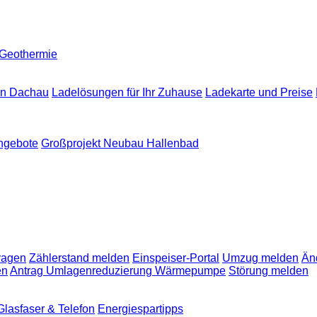
Geothermie
in Dachau
Ladelösungen für Ihr Zuhause
Ladekarte und Preise
angebote
Großprojekt Neubau Hallenbad
ragen
Zählerstand melden
Einspeiser-Portal
Umzug melden
Än
en
Antrag Umlagenreduzierung Wärmepumpe
Störung melden
Glasfaser & Telefon
Energiespartipps