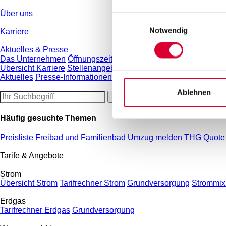
Über uns
Einwilligungsauswahl
Notwendig
Karriere
Aktuelles & Presse
Das Unternehmen
Öffnungszeiten
Ansprechpartner
Historie
Ges
Übersicht Karriere
Stellenangebote
Ausbildung
Initiativbewerb
Aktuelles
Presse-Informationen
ÖPNV-Meldungen
inKontakt M
Ablehnen
Häufig gesuchte Themen
Preisliste Freibad und Familienbad
Umzug melden
THG Quot
Tarife & Angebote
Strom
Übersicht Strom
Tarifrechner Strom
Grundversorgung
Strommix 
Erdgas
Tarifrechner Erdgas
Grundversorgung