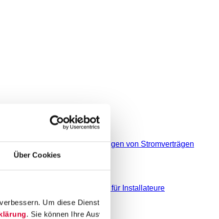
derungen bei An- und Abmeldungen von Stromverträgen
Über Cookies
nrichtungen § 14a EnWG
Service für Installateure
erbessern. Um diese Dienste verwenden zu können, benötigen wir
zugang
klärung
. Sie können Ihre Auswahl jederzeit unter "
Einwilligung