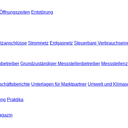
Öffnungszeiten
Entstörung
tzanschlüsse
Stromnetz
Erdgasnetz
Steuerbare Verbrauchsei
nbetreiber
Grundzuständiger Messstellenbetreiber
Messstellen
chäftsberichte
Unterlagen für Marktpartner
Umwelt und Klimas
ung
Praktika
agazin