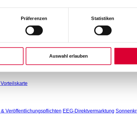
Präferenzen
Statistiken
chäftsberichte
Unterlagen für Marktpartner
Umwelt und Klimas
ung
Praktika
agazin
Auswahl erlauben
e
Vorteilskarte
& Veröffentlichungspflichten
EEG-Direktvermarktung
Sonnenkra