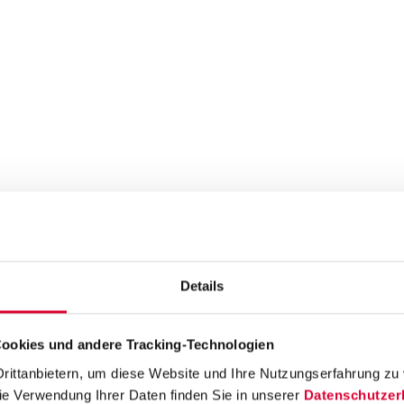
ragen
Zählerstand melden
Einspeiser-Portal
Umzug melden
Än
en
Antrag Umlagenreduzierung Wärmepumpe
Störung melden
Details
Glasfaser & Telefon
Energiespartipps
Öffnungszeiten
Entstörung
ookies und andere Tracking-Technologien
tzanschlüsse
Stromnetz
Erdgasnetz
Steuerbare Verbrauchsei
ittanbietern, um diese Website und Ihre Nutzungserfahrung zu v
nbetreiber
Grundzuständiger Messstellenbetreiber
Messstellen
ie Verwendung Ihrer Daten finden Sie in unserer 
Datenschutzer