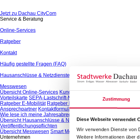
Jetzt zu Dachau CityCom
Service & Beratung
Online-Services
Ratgeber
Kontakt
Häufig gestellte Fragen (FAQ)
Hausanschlüsse & Netzdienste
Messwesen
Übersicht Online-Services
Kundenportal
Hausanschluss beant
Vorteilskarte
SEPA-Lastschrift-Mandat
Termin online vereinbar
Zustimmung
Ratgeber E-Mobilität
Ratgeber Photovoltaik
Ratgeber Internet, 
Ansprechpartner
Kontaktformular
Anregungen & Beschwerden
Wie lese ich meine Jahresabrechnung?
Diese Webseite verwendet C
Übersicht Hausanschlüsse & Netzdienste
Grundstücks- und Ne
Veröffentlichungspflichten
Wir verwenden Dienste von Dr
Übersicht Messwesen
Smart Meter
Konventioneller Messstelle
Weitere Informationen über d
Unternehmen