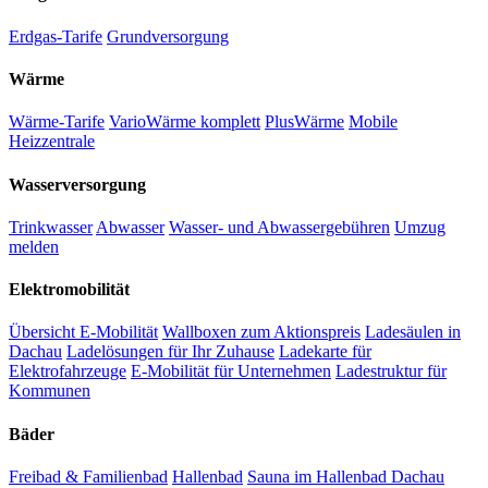
Erdgas-Tarife
Grundversorgung
Wärme
Wärme-Tarife
VarioWärme komplett
PlusWärme
Mobile
Heizzentrale
Wasserversorgung
Trinkwasser
Abwasser
Wasser- und Abwassergebühren
Umzug
melden
Elektromobilität
Übersicht E-Mobilität
Wallboxen zum Aktionspreis
Ladesäulen in
Dachau
Ladelösungen für Ihr Zuhause
Ladekarte für
Elektrofahrzeuge
E-Mobilität für Unternehmen
Ladestruktur für
Kommunen
Bäder
Freibad & Familienbad
Hallenbad
Sauna im Hallenbad Dachau