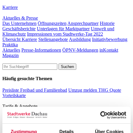
Karriere
Aktuelles & Presse
Das Unternehmen
Öffnungszeiten
Ansprechpartner
Historie
Geschäftsberichte
Unterlagen für Marktpartner
Umwelt und
Klimaschutz
Impressionen vom Stadtwerke-Tag 2022
Übersicht Karriere
Stellenangebote
Ausbildung
Initiativbewerbung
Praktika
Aktuelles
Presse-Informationen
ÖPNV-Meldungen
inKontakt
Magazin
Häufig gesuchte Themen
Preisliste Freibad und Familienbad
Umzug melden
THG Quote
Vorteilskarte
Tarife & Angebote
Strom
Übersicht Strom
Tarifrechner Strom
Grundversorgung
Strommix &
Veröffentlichungspflichten
EEG-Direktvermarktung
Sonnenkraft für
Zustimmung
Details
Über Cookies
Dachau
Anmeldeportal Schausteller Volksfest