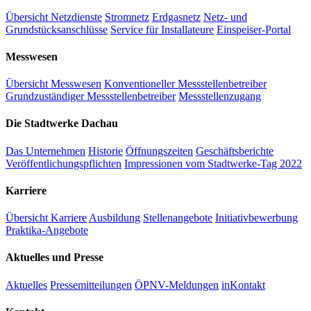
Übersicht Netzdienste
Stromnetz
Erdgasnetz
Netz- und
Grundstücksanschlüsse
Service für Installateure
Einspeiser-Portal
Messwesen
Übersicht Messwesen
Konventioneller Messstellenbetreiber
Grundzuständiger Messstellenbetreiber
Messstellenzugang
Die Stadtwerke Dachau
Das Unternehmen
Historie
Öffnungszeiten
Geschäftsberichte
Veröffentlichungspflichten
Impressionen vom Stadtwerke-Tag 2022
Karriere
Übersicht Karriere
Ausbildung
Stellenangebote
Initiativbewerbung
Praktika-Angebote
Aktuelles und Presse
Aktuelles
Pressemitteilungen
ÖPNV-Meldungen
inKontakt