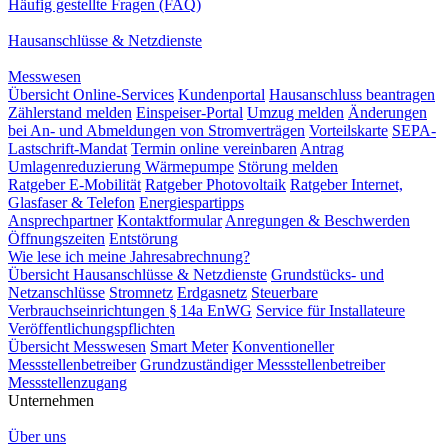
Häufig gestellte Fragen (FAQ)
Hausanschlüsse & Netzdienste
Messwesen
Übersicht Online-Services
Kundenportal
Hausanschluss beantragen
Zählerstand melden
Einspeiser-Portal
Umzug melden
Änderungen
bei An- und Abmeldungen von Stromverträgen
Vorteilskarte
SEPA-
Lastschrift-Mandat
Termin online vereinbaren
Antrag
Umlagenreduzierung Wärmepumpe
Störung melden
Ratgeber E-Mobilität
Ratgeber Photovoltaik
Ratgeber Internet,
Glasfaser & Telefon
Energiespartipps
Ansprechpartner
Kontaktformular
Anregungen & Beschwerden
Öffnungszeiten
Entstörung
Wie lese ich meine Jahresabrechnung?
Übersicht Hausanschlüsse & Netzdienste
Grundstücks- und
Netzanschlüsse
Stromnetz
Erdgasnetz
Steuerbare
Verbrauchseinrichtungen § 14a EnWG
Service für Installateure
Veröffentlichungspflichten
Übersicht Messwesen
Smart Meter
Konventioneller
Messstellenbetreiber
Grundzuständiger Messstellenbetreiber
Messstellenzugang
Unternehmen
Über uns