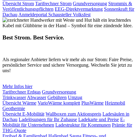
Übersicht Strom
Tarifrechner Strom
Grundversorgung
Strommix &
Veröffentlichungspflichten
EEG-Direktvermarktung
Sonnenkraft für
Dachau
Anmeldeportal Schausteller Volksfest
Best Strom. Best Service.
Als regionaler Anbieter liefern wir mehr als nur Strom: Faire Preise,
persönlicher Service und sichere Versorgung. Wechseln Sie jetzt zu
uns!
Mehr Infos hier
Tarifrechner Erdgas
Grundversorgung
Trinkwasser
Abwasser
Gebühren
Umzug
Übersicht Wärme
VarioWärme komplett
PlusWärme
Heizmobil
Geothermie
Übersicht E-Mobilität
Wallboxen zum Aktionspreis
Ladesäulen in
Dachau
Ladelösungen für Ihr Zuhause
Ladekarte und Preise
E-
Mobilität für Unternehmen
Ladestruktur für Kommunen
Prämie für
THG-Quote
Freibad & Familienbad
Hallenbad
Sauna
Fitness- und