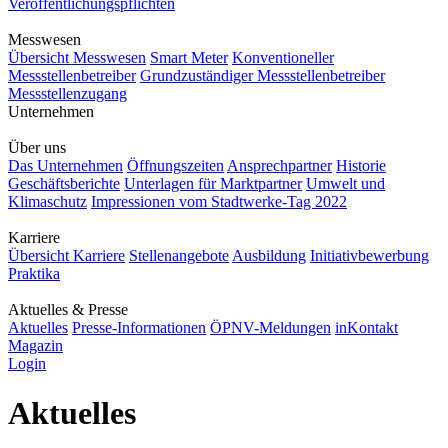
Veröffentlichungspflichten
Messwesen
Übersicht Messwesen
Smart Meter
Konventioneller
Messstellenbetreiber
Grundzuständiger Messstellenbetreiber
Messstellenzugang
Unternehmen
Über uns
Das Unternehmen
Öffnungszeiten
Ansprechpartner
Historie
Geschäftsberichte
Unterlagen für Marktpartner
Umwelt und
Klimaschutz
Impressionen vom Stadtwerke-Tag 2022
Karriere
Übersicht Karriere
Stellenangebote
Ausbildung
Initiativbewerbung
Praktika
Aktuelles & Presse
Aktuelles
Presse-Informationen
ÖPNV-Meldungen
inKontakt
Magazin
Login
Aktuelles