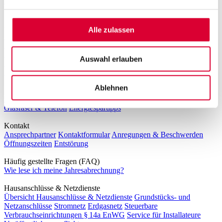
Internet und Telefon
Service & Beratung
Online-Services
Alle zulassen
Übersicht Online-Services
Kundenportal
Hausanschluss beantragen
Zählerstand melden
Einspeiser-Portal
Umzug melden
Änderungen
bei An- und Abmeldungen von Stromverträgen
Vorteilskarte
SEPA-
Auswahl erlauben
Lastschrift-Mandat
Termin online vereinbaren
Antrag
Umlagenreduzierung Wärmepumpe
Störung melden
Ablehnen
Ratgeber
Ratgeber E-Mobilität
Ratgeber Photovoltaik
Ratgeber Internet,
Glasfaser & Telefon
Energiespartipps
Kontakt
Ansprechpartner
Kontaktformular
Anregungen & Beschwerden
Öffnungszeiten
Entstörung
Häufig gestellte Fragen (FAQ)
Wie lese ich meine Jahresabrechnung?
Hausanschlüsse & Netzdienste
Übersicht Hausanschlüsse & Netzdienste
Grundstücks- und
Netzanschlüsse
Stromnetz
Erdgasnetz
Steuerbare
Verbrauchseinrichtungen § 14a EnWG
Service für Installateure