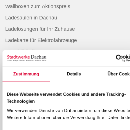
Wallboxen zum Aktionspreis
Ladesäulen in Dachau
Ladelösungen für Ihr Zuhause
Ladekarte für Elektrofahrzeuge
E-Mobilität für Unternehmen
Ladestruktur für Kommunen
Zustimmung
Details
Über Cook
Bäder
Freibad & Familienbad
Diese Webseite verwendet Cookies und andere Tracking-
Hallenbad
Technologien
Wir verwenden Dienste von Drittanbietern, um diese Website
Sauna im Hallenbad Dachau
Weitere Informationen über die Verwendung Ihrer Daten finde
Fitness- und Kinderangebote