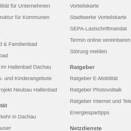
lität für Unternehmen
Vorteilskarte
ruktur für Kommunen
Stadtwerke Vorteilskarte
SEPA-Lastschriftmandat
r
Termin online vereinbaren
d & Familienbad
Störung melden
bad
 im Hallenbad Dachau
Ratgeber
s- und Kinderangebote
Ratgeber E-Mobilität
ojekt Neubau Hallenbad
Ratgeber Photovoltaik
Ratgeber Internet und Tel
tät
Energiespartipps
kehr in Dachau
äuser
Netzdienste