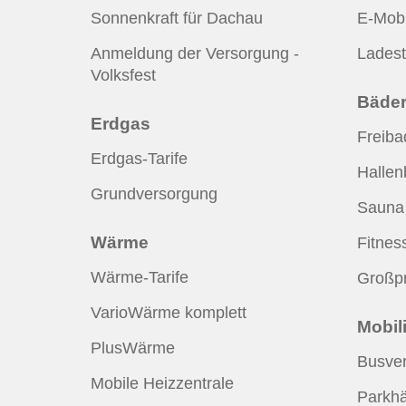
Sonnenkraft für Dachau
E-Mobi
Anmeldung der Versorgung -
Ladest
Volksfest
Bäde
Erdgas
Freiba
Erdgas-Tarife
Hallen
Grundversorgung
Sauna
Wärme
Fitnes
Wärme-Tarife
Großpr
VarioWärme komplett
Mobili
PlusWärme
Busver
Mobile Heizzentrale
Parkh