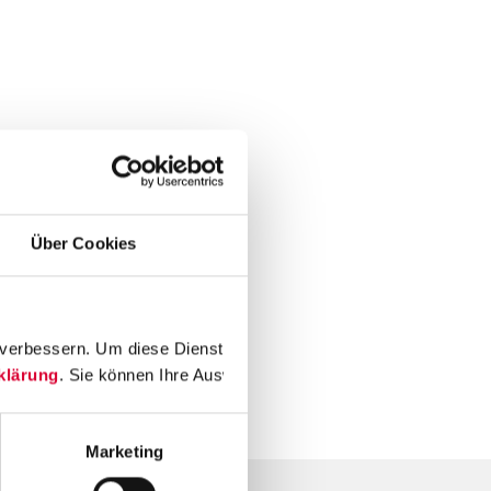
Über Cookies
erbessern. Um diese Dienste verwenden zu können, benötigen wir
klärung
. Sie können Ihre Auswahl jederzeit unter "
Einwilligung
Marketing