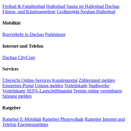
Freibad & Familienbad
Hallenbad
Sauna im Hallenbad Dachau
Fitness- und Kinderangebote
Großprojekt Neubau Hallenbad
Mobilität
Busverkehr in Dachau
Parkhäuser
Internet und Telefon
Dachau CityCom
Services
Übersicht Online-Services
Kundenportal
Zählerstand melden
Einspeiser-Portal
Umzug melden
Vorteilskarte
Stadtwerke
Vorteilskarte
SEPA-Lastschriftmandat
Termin online vereinbaren
Störung melden
Ratgeber
Ratgeber E-Mobilität
Ratgeber Photovoltaik
Ratgeber Internet und
Telefon
Energiespartipps