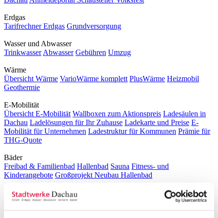
Erdgas
Tarifrechner Erdgas
Grundversorgung
Wasser und Abwasser
Trinkwasser
Abwasser
Gebühren
Umzug
Wärme
Übersicht Wärme
VarioWärme komplett
PlusWärme
Heizmobil
Geothermie
E-Mobilität
Übersicht E-Mobilität
Wallboxen zum Aktionspreis
Ladesäulen in
Dachau
Ladelösungen für Ihr Zuhause
Ladekarte und Preise
E-
Mobilität für Unternehmen
Ladestruktur für Kommunen
Prämie für
THG-Quote
Bäder
Freibad & Familienbad
Hallenbad
Sauna
Fitness- und
Kinderangebote
Großprojekt Neubau Hallenbad
Mobilität
Busverkehr in Dachau
Parkhäuser