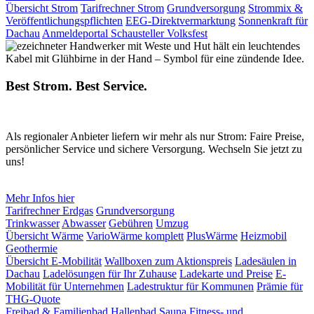
Übersicht Strom
Tarifrechner Strom
Grundversorgung
Strommix &
Veröffentlichungspflichten
EEG-Direktvermarktung
Sonnenkraft für
Dachau
Anmeldeportal Schausteller Volksfest
Best Strom. Best Service.
Als regionaler Anbieter liefern wir mehr als nur Strom: Faire Preise,
persönlicher Service und sichere Versorgung. Wechseln Sie jetzt zu
uns!
Mehr Infos hier
Tarifrechner Erdgas
Grundversorgung
Trinkwasser
Abwasser
Gebühren
Umzug
Übersicht Wärme
VarioWärme komplett
PlusWärme
Heizmobil
Geothermie
Übersicht E-Mobilität
Wallboxen zum Aktionspreis
Ladesäulen in
Dachau
Ladelösungen für Ihr Zuhause
Ladekarte und Preise
E-
Mobilität für Unternehmen
Ladestruktur für Kommunen
Prämie für
THG-Quote
Freibad & Familienbad
Hallenbad
Sauna
Fitness- und