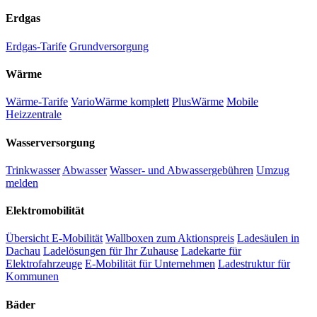
Erdgas
Erdgas-Tarife
Grundversorgung
Wärme
Wärme-Tarife
VarioWärme komplett
PlusWärme
Mobile
Heizzentrale
Wasserversorgung
Trinkwasser
Abwasser
Wasser- und Abwassergebühren
Umzug
melden
Elektromobilität
Übersicht E-Mobilität
Wallboxen zum Aktionspreis
Ladesäulen in
Dachau
Ladelösungen für Ihr Zuhause
Ladekarte für
Elektrofahrzeuge
E-Mobilität für Unternehmen
Ladestruktur für
Kommunen
Bäder