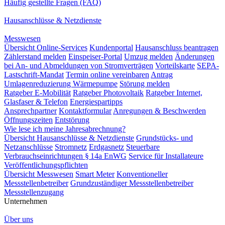
Häufig gestellte Fragen (FAQ)
Hausanschlüsse & Netzdienste
Messwesen
Übersicht Online-Services
Kundenportal
Hausanschluss beantragen
Zählerstand melden
Einspeiser-Portal
Umzug melden
Änderungen
bei An- und Abmeldungen von Stromverträgen
Vorteilskarte
SEPA-
Lastschrift-Mandat
Termin online vereinbaren
Antrag
Umlagenreduzierung Wärmepumpe
Störung melden
Ratgeber E-Mobilität
Ratgeber Photovoltaik
Ratgeber Internet,
Glasfaser & Telefon
Energiespartipps
Ansprechpartner
Kontaktformular
Anregungen & Beschwerden
Öffnungszeiten
Entstörung
Wie lese ich meine Jahresabrechnung?
Übersicht Hausanschlüsse & Netzdienste
Grundstücks- und
Netzanschlüsse
Stromnetz
Erdgasnetz
Steuerbare
Verbrauchseinrichtungen § 14a EnWG
Service für Installateure
Veröffentlichungspflichten
Übersicht Messwesen
Smart Meter
Konventioneller
Messstellenbetreiber
Grundzuständiger Messstellenbetreiber
Messstellenzugang
Unternehmen
Über uns