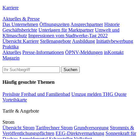
Karriere
Aktuelles & Presse
Das Unternehmen
Öffnungszeiten
Ansprechpartner
Historie
Geschäftsberichte
Unterlagen für Marktpartner
Umwelt und
Klimaschutz
Impressionen vom Stadtwerke-Tag 2022
Übersicht Karriere
Stellenangebote
Ausbildung
Initiativbewerbung
Praktika
Aktuelles
Presse-Informationen
ÖPNV-Meldungen
inKontakt
Magazin
Häufig gesuchte Themen
Preisliste Freibad und Familienbad
Umzug melden
THG Quote
Vorteilskarte
Tarife & Angebote
Strom
Übersicht Strom
Tarifrechner Strom
Grundversorgung
Strommix &
Veröffentlichungspflichten
EEG-Direktvermarktung
Sonnenkraft für
Dachau
Anmeldeportal Schausteller Volksfest