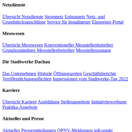
Netzdienste
Übersicht Netzdienste
Stromnetz
Erdgasnetz
Netz- und
Grundstücksanschlüsse
Service für Installateure
Einspeiser-Portal
Messwesen
Übersicht Messwesen
Konventioneller Messstellenbetreiber
Grundzuständiger Messstellenbetreiber
Messstellenzugang
Die Stadtwerke Dachau
Das Unternehmen
Historie
Öffnungszeiten
Geschäftsberichte
Veröffentlichungspflichten
Impressionen vom Stadtwerke-Tag 2022
Karriere
Übersicht Karriere
Ausbildung
Stellenangebote
Initiativbewerbung
Praktika-Angebote
Aktuelles und Presse
Aktuelles
Pressemitteilungen
ÖPNV-Meldungen
inKontakt