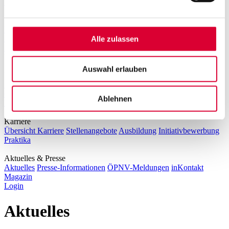
Veröffentlichungspflichten
Messwesen
Übersicht Messwesen
Smart Meter
Konventioneller
Messstellenbetreiber
Grundzuständiger Messstellenbetreiber
Alle zulassen
Messstellenzugang
Unternehmen
Auswahl erlauben
Über uns
Das Unternehmen
Öffnungszeiten
Ansprechpartner
Historie
Geschäftsberichte
Unterlagen für Marktpartner
Umwelt und
Ablehnen
Klimaschutz
Impressionen vom Stadtwerke-Tag 2022
Karriere
Übersicht Karriere
Stellenangebote
Ausbildung
Initiativbewerbung
Praktika
Aktuelles & Presse
Aktuelles
Presse-Informationen
ÖPNV-Meldungen
inKontakt
Magazin
Login
Aktuelles