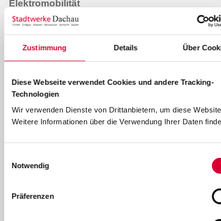
Elektromobilität
Übersicht E-Mobilität
Wallboxen zum Aktionspreis
Zustimmung
Details
Über Cook
Ladesäulen in Dachau
Ladelösungen für Ihr Zuhause
Diese Webseite verwendet Cookies und andere Tracking-
Technologien
Ladekarte für Elektrofahrzeuge
Wir verwenden Dienste von Drittanbietern, um diese Website
E-Mobilität für Unternehmen
Weitere Informationen über die Verwendung Ihrer Daten finde
Ladestruktur für Kommunen
Einwilligungsauswahl
Bäder
Notwendig
Freibad & Familienbad
Präferenzen
Hallenbad