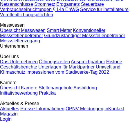
Netzanschlüsse
Stromnetz
Erdgasnetz
Steuerbare
Verbrauchseinrichtungen § 14a EnWG
Service für Installateure
Veröffentlichungspflichten
Messwesen
Übersicht Messwesen
Smart Meter
Konventioneller
Messstellenbetreiber
Grundzuständiger Messstellenbetreiber
Messstellenzugang
Unternehmen
Über uns
Das Unternehmen
Öffnungszeiten
Ansprechpartner
Historie
Geschäftsberichte
Unterlagen für Marktpartner
Umwelt und
Klimaschutz
Impressionen vom Stadtwerke-Tag 2022
Karriere
Übersicht Karriere
Stellenangebote
Ausbildung
Initiativbewerbung
Praktika
Aktuelles & Presse
Aktuelles
Presse-Informationen
ÖPNV-Meldungen
inKontakt
Magazin
Login