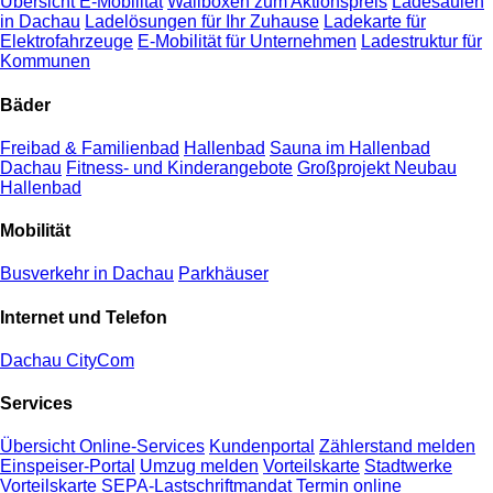
Übersicht E-Mobilität
Wallboxen zum Aktionspreis
Ladesäulen
in Dachau
Ladelösungen für Ihr Zuhause
Ladekarte für
Elektrofahrzeuge
E-Mobilität für Unternehmen
Ladestruktur für
Kommunen
Bäder
Freibad & Familienbad
Hallenbad
Sauna im Hallenbad
Dachau
Fitness- und Kinderangebote
Großprojekt Neubau
Hallenbad
Mobilität
Busverkehr in Dachau
Parkhäuser
Internet und Telefon
Dachau CityCom
Services
Übersicht Online-Services
Kundenportal
Zählerstand melden
Einspeiser-Portal
Umzug melden
Vorteilskarte
Stadtwerke
Vorteilskarte
SEPA-Lastschriftmandat
Termin online