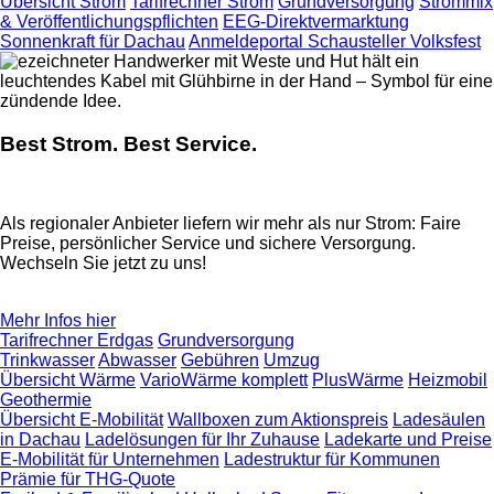
Übersicht Strom
Tarifrechner Strom
Grundversorgung
Strommix
& Veröffentlichungspflichten
EEG-Direktvermarktung
Sonnenkraft für Dachau
Anmeldeportal Schausteller Volksfest
Best Strom. Best Service.
Als regionaler Anbieter liefern wir mehr als nur Strom: Faire
Preise, persönlicher Service und sichere Versorgung.
Wechseln Sie jetzt zu uns!
Mehr Infos hier
Tarifrechner Erdgas
Grundversorgung
Trinkwasser
Abwasser
Gebühren
Umzug
Übersicht Wärme
VarioWärme komplett
PlusWärme
Heizmobil
Geothermie
Übersicht E-Mobilität
Wallboxen zum Aktionspreis
Ladesäulen
in Dachau
Ladelösungen für Ihr Zuhause
Ladekarte und Preise
E-Mobilität für Unternehmen
Ladestruktur für Kommunen
Prämie für THG-Quote