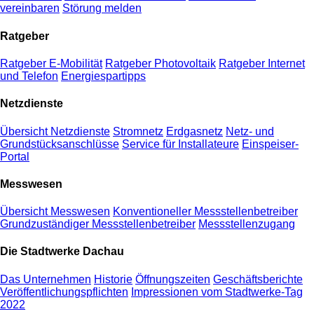
vereinbaren
Störung melden
Ratgeber
Ratgeber E-Mobilität
Ratgeber Photovoltaik
Ratgeber Internet
und Telefon
Energiespartipps
Netzdienste
Übersicht Netzdienste
Stromnetz
Erdgasnetz
Netz- und
Grundstücksanschlüsse
Service für Installateure
Einspeiser-
Portal
Messwesen
Übersicht Messwesen
Konventioneller Messstellenbetreiber
Grundzuständiger Messstellenbetreiber
Messstellenzugang
Die Stadtwerke Dachau
Das Unternehmen
Historie
Öffnungszeiten
Geschäftsberichte
Veröffentlichungspflichten
Impressionen vom Stadtwerke-Tag
2022