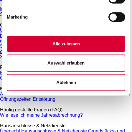
Internet und Telefon
Service & Beratung
Marketing
Online-Services
Übersicht Online-Services
Kundenportal
Hausanschluss
beantragen
Zählerstand melden
Einspeiser-Portal
Umzug
melden
Änderungen bei An- und Abmeldungen von
Alle zulassen
Stromverträgen
Vorteilskarte
SEPA-Lastschrift-Mandat
Termin
online vereinbaren
Antrag Umlagenreduzierung Wärmepumpe
Störung melden
Auswahl erlauben
Ratgeber
Ratgeber E-Mobilität
Ratgeber Photovoltaik
Ratgeber Internet,
Glasfaser & Telefon
Energiespartipps
Ablehnen
Kontakt
Ansprechpartner
Kontaktformular
Anregungen & Beschwerden
Öffnungszeiten
Entstörung
Häufig gestellte Fragen (FAQ)
Wie lese ich meine Jahresabrechnung?
Hausanschlüsse & Netzdienste
Übersicht Hausanschlüsse & Netzdienste
Grundstücks- und