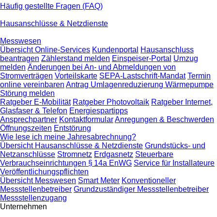
Häufig gestellte Fragen (FAQ)
Hausanschlüsse & Netzdienste
Messwesen
Übersicht Online-Services
Kundenportal
Hausanschluss
beantragen
Zählerstand melden
Einspeiser-Portal
Umzug
melden
Änderungen bei An- und Abmeldungen von
Stromverträgen
Vorteilskarte
SEPA-Lastschrift-Mandat
Termin
online vereinbaren
Antrag Umlagenreduzierung Wärmepumpe
Störung melden
Ratgeber E-Mobilität
Ratgeber Photovoltaik
Ratgeber Internet,
Glasfaser & Telefon
Energiespartipps
Ansprechpartner
Kontaktformular
Anregungen & Beschwerden
Öffnungszeiten
Entstörung
Wie lese ich meine Jahresabrechnung?
Übersicht Hausanschlüsse & Netzdienste
Grundstücks- und
Netzanschlüsse
Stromnetz
Erdgasnetz
Steuerbare
Verbrauchseinrichtungen § 14a EnWG
Service für Installateure
Veröffentlichungspflichten
Übersicht Messwesen
Smart Meter
Konventioneller
Messstellenbetreiber
Grundzuständiger Messstellenbetreiber
Messstellenzugang
Unternehmen