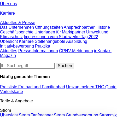
Über uns
Karriere
Aktuelles & Presse
Das Unternehmen
Öffnungszeiten
Ansprechpartner
Historie
Geschäftsberichte
Unterlagen für Marktpartner
Umwelt und
Klimaschutz
Impressionen vom Stadtwerke-Tag 2022
Übersicht Karriere
Stellenangebote
Ausbildung
Initiativbewerbung
Praktika
Aktuelles
Presse-Informationen
ÖPNV-Meldungen
inKontakt
Magazin
Häufig gesuchte Themen
Preisliste Freibad und Familienbad
Umzug melden
THG Quote
Vorteilskarte
Tarife & Angebote
Strom
Übersicht Strom
Tarifrechner Strom
Grundversorgung
Strommix