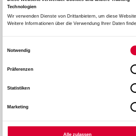
Technologien
Bäder
Wir verwenden Dienste von Drittanbietern, um diese Website
Freibad & Familienbad
Weitere Informationen über die Verwendung Ihrer Daten finde
Hallenbad
Einwilligungsauswahl
Sauna im Hallenbad Dachau
Notwendig
Fitness- und Kinderangebote
Großprojekt Neubau Hallenbad
Präferenzen
Mobilität
Statistiken
Busverkehr in Dachau
Marketing
Parkhäuser
Internet und Telefon
Alle zulassen