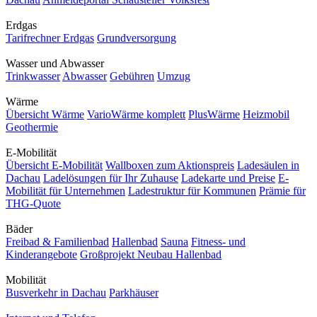
Erdgas
Tarifrechner Erdgas
Grundversorgung
Wasser und Abwasser
Trinkwasser
Abwasser
Gebühren
Umzug
Wärme
Übersicht Wärme
VarioWärme komplett
PlusWärme
Heizmobil
Geothermie
E-Mobilität
Übersicht E-Mobilität
Wallboxen zum Aktionspreis
Ladesäulen in
Dachau
Ladelösungen für Ihr Zuhause
Ladekarte und Preise
E-
Mobilität für Unternehmen
Ladestruktur für Kommunen
Prämie für
THG-Quote
Bäder
Freibad & Familienbad
Hallenbad
Sauna
Fitness- und
Kinderangebote
Großprojekt Neubau Hallenbad
Mobilität
Busverkehr in Dachau
Parkhäuser