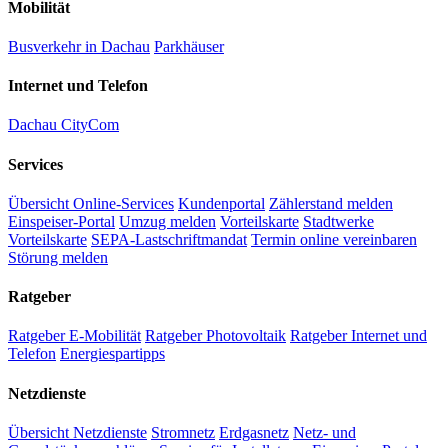
Mobilität
Busverkehr in Dachau
Parkhäuser
Internet und Telefon
Dachau CityCom
Services
Übersicht Online-Services
Kundenportal
Zählerstand melden
Einspeiser-Portal
Umzug melden
Vorteilskarte
Stadtwerke
Vorteilskarte
SEPA-Lastschriftmandat
Termin online vereinbaren
Störung melden
Ratgeber
Ratgeber E-Mobilität
Ratgeber Photovoltaik
Ratgeber Internet und
Telefon
Energiespartipps
Netzdienste
Übersicht Netzdienste
Stromnetz
Erdgasnetz
Netz- und