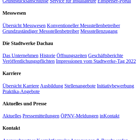
Grundstücksanschlüsse
Service für Installateure
Einspeiser-Portal
Messwesen
Übersicht Messwesen
Konventioneller Messstellenbetreiber
Grundzuständiger Messstellenbetreiber
Messstellenzugang
Die Stadtwerke Dachau
Das Unternehmen
Historie
Öffnungszeiten
Geschäftsberichte
Veröffentlichungspflichten
Impressionen vom Stadtwerke-Tag 2022
Karriere
Übersicht Karriere
Ausbildung
Stellenangebote
Initiativbewerbung
Praktika-Angebote
Aktuelles und Presse
Aktuelles
Pressemitteilungen
ÖPNV-Meldungen
inKontakt
Kontakt