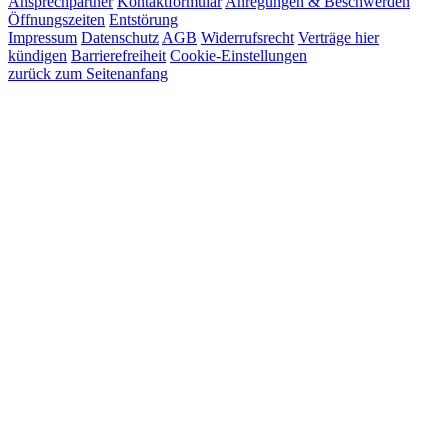
Ansprechpartner
Kontaktformular
Anregungen & Beschwerden
Öffnungszeiten
Entstörung
Impressum
Datenschutz
AGB
Widerrufsrecht
Verträge hier
kündigen
Barrierefreiheit
Cookie-Einstellungen
zurück zum Seitenanfang