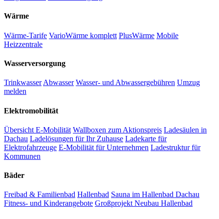
Wärme
Wärme-Tarife
VarioWärme komplett
PlusWärme
Mobile
Heizzentrale
Wasserversorgung
Trinkwasser
Abwasser
Wasser- und Abwassergebühren
Umzug
melden
Elektromobilität
Übersicht E-Mobilität
Wallboxen zum Aktionspreis
Ladesäulen in
Dachau
Ladelösungen für Ihr Zuhause
Ladekarte für
Elektrofahrzeuge
E-Mobilität für Unternehmen
Ladestruktur für
Kommunen
Bäder
Freibad & Familienbad
Hallenbad
Sauna im Hallenbad Dachau
Fitness- und Kinderangebote
Großprojekt Neubau Hallenbad