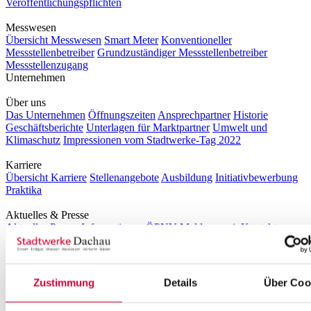
Veröffentlichungspflichten
Messwesen
Übersicht Messwesen
Smart Meter
Konventioneller
Messstellenbetreiber
Grundzuständiger Messstellenbetreiber
Messstellenzugang
Unternehmen
Über uns
Das Unternehmen
Öffnungszeiten
Ansprechpartner
Historie
Geschäftsberichte
Unterlagen für Marktpartner
Umwelt und
Klimaschutz
Impressionen vom Stadtwerke-Tag 2022
Karriere
Übersicht Karriere
Stellenangebote
Ausbildung
Initiativbewerbung
Praktika
Aktuelles & Presse
Aktuelles
Presse-Informationen
ÖPNV-Meldungen
inKontakt
Magazin
Login
Aktuelles
Zustimmung
Details
Über Coo