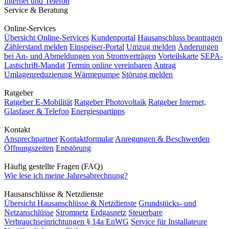
Internet und Telefon
Service & Beratung
Online-Services
Übersicht Online-Services
Kundenportal
Hausanschluss beantragen
Zählerstand melden
Einspeiser-Portal
Umzug melden
Änderungen
bei An- und Abmeldungen von Stromverträgen
Vorteilskarte
SEPA-
Lastschrift-Mandat
Termin online vereinbaren
Antrag
Umlagenreduzierung Wärmepumpe
Störung melden
Ratgeber
Ratgeber E-Mobilität
Ratgeber Photovoltaik
Ratgeber Internet,
Glasfaser & Telefon
Energiespartipps
Kontakt
Ansprechpartner
Kontaktformular
Anregungen & Beschwerden
Öffnungszeiten
Entstörung
Häufig gestellte Fragen (FAQ)
Wie lese ich meine Jahresabrechnung?
Hausanschlüsse & Netzdienste
Übersicht Hausanschlüsse & Netzdienste
Grundstücks- und
Netzanschlüsse
Stromnetz
Erdgasnetz
Steuerbare
Verbrauchseinrichtungen § 14a EnWG
Service für Installateure