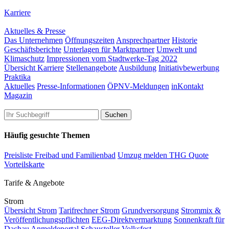
Karriere
Aktuelles & Presse
Das Unternehmen
Öffnungszeiten
Ansprechpartner
Historie
Geschäftsberichte
Unterlagen für Marktpartner
Umwelt und
Klimaschutz
Impressionen vom Stadtwerke-Tag 2022
Übersicht Karriere
Stellenangebote
Ausbildung
Initiativbewerbung
Praktika
Aktuelles
Presse-Informationen
ÖPNV-Meldungen
inKontakt
Magazin
Häufig gesuchte Themen
Preisliste Freibad und Familienbad
Umzug melden
THG Quote
Vorteilskarte
Tarife & Angebote
Strom
Übersicht Strom
Tarifrechner Strom
Grundversorgung
Strommix &
Veröffentlichungspflichten
EEG-Direktvermarktung
Sonnenkraft für
Dachau
Anmeldeportal Schausteller Volksfest