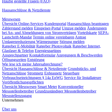
Häufig gestellte Fragen (FAQ)
Hausanschlüsse & Netzdienste
Messwesen
Übersicht Online-Services
Kundenportal
Hausanschluss beantragen
Zählerstand melden
Einspeiser-Portal
Umzug melden
Änderungen
bei An- und Abmeldungen von Stromverträgen
Vorteilskarte
SEPA-
Lastschrift-Mandat
Termin online vereinbaren
Antrag
Umlagenreduzierung Wärmepumpe
Störung melden
Ratgeber E-Mobilität
Ratgeber Photovoltaik
Ratgeber Internet,
Glasfaser & Telefon
Energiespartipps
Ansprechpartner
Kontaktformular
Anregungen & Beschwerden
Öffnungszeiten
Entstörung
Wie lese ich meine Jahresabrechnung?
Übersicht Hausanschlüsse & Netzdienste
Grundstücks- und
Netzanschlüsse
Stromnetz
Erdgasnetz
Steuerbare
Verbrauchseinrichtungen § 14a EnWG
Service für Installateure
Veröffentlichungspflichten
Übersicht Messwesen
Smart Meter
Konventioneller
Messstellenbetreiber
Grundzuständiger Messstellenbetreiber
Messstellenzugang
Unternehmen
Über uns