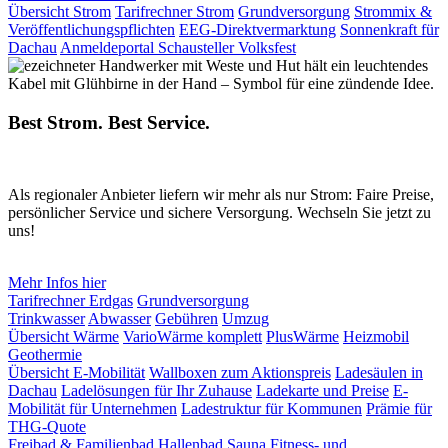
Übersicht Strom
Tarifrechner Strom
Grundversorgung
Strommix &
Veröffentlichungspflichten
EEG-Direktvermarktung
Sonnenkraft für
Dachau
Anmeldeportal Schausteller Volksfest
Best Strom. Best Service.
Als regionaler Anbieter liefern wir mehr als nur Strom: Faire Preise,
persönlicher Service und sichere Versorgung. Wechseln Sie jetzt zu
uns!
Mehr Infos hier
Tarifrechner Erdgas
Grundversorgung
Trinkwasser
Abwasser
Gebühren
Umzug
Übersicht Wärme
VarioWärme komplett
PlusWärme
Heizmobil
Geothermie
Übersicht E-Mobilität
Wallboxen zum Aktionspreis
Ladesäulen in
Dachau
Ladelösungen für Ihr Zuhause
Ladekarte und Preise
E-
Mobilität für Unternehmen
Ladestruktur für Kommunen
Prämie für
THG-Quote
Freibad & Familienbad
Hallenbad
Sauna
Fitness- und