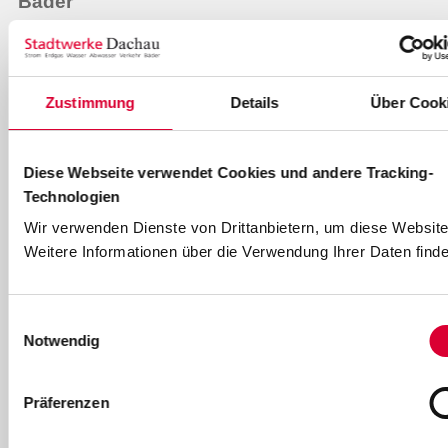
Bäder
Freibad & Familienbad
Hallenbad
Zustimmung
Details
Über Cook
Sauna im Hallenbad Dachau
Fitness- und Kinderangebote
Diese Webseite verwendet Cookies und andere Tracking-
Großprojekt Neubau Hallenbad
Technologien
Wir verwenden Dienste von Drittanbietern, um diese Website
Mobilität
Weitere Informationen über die Verwendung Ihrer Daten finde
Busverkehr in Dachau
Einwilligungsauswahl
Parkhäuser
Notwendig
Internet und Telefon
Präferenzen
Dachau CityCom