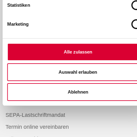
Statistiken
Services
Marketing
Übersicht Online-Services
Kundenportal
Alle zulassen
Zählerstand melden
Einspeiser-Portal
Auswahl erlauben
Umzug melden
Vorteilskarte
Ablehnen
Stadtwerke Vorteilskarte
SEPA-Lastschriftmandat
Termin online vereinbaren