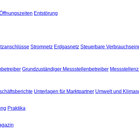
Öffnungszeiten
Entstörung
tzanschlüsse
Stromnetz
Erdgasnetz
Steuerbare Verbrauchsei
nbetreiber
Grundzuständiger Messstellenbetreiber
Messstellen
chäftsberichte
Unterlagen für Marktpartner
Umwelt und Klimas
ung
Praktika
agazin