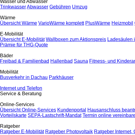
Wasser und Abwasser
Trinkwasser
Abwasser
Gebühren
Umzug
Wärme
Übersicht Wärme
VarioWärme komplett
PlusWärme
Heizmobil
E-Mobilität
Übersicht E-Mobilität
Wallboxen zum Aktionspreis
Ladesäulen 
Prämie für THG-Quote
Bäder
Freibad & Familienbad
Hallenbad
Sauna
Fitness- und Kinder
Mobilität
Busverkehr in Dachau
Parkhäuser
Internet und Telefon
Service & Beratung
Online-Services
Übersicht Online-Services
Kundenportal
Hausanschluss beant
Vorteilskarte
SEPA-Lastschrift-Mandat
Termin online vereinbar
Ratgeber
Ratgeber E-Mobilität
Ratgeber Photovoltaik
Ratgeber Internet, 