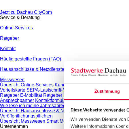
Jetzt zu Dachau CityCom
Service & Beratung
Online-Services
Ratgeber
Kontakt
Häufig gestellte Fragen (FAQ)
Hausanschlüsse & Netzdienste
Messwesen
Übersicht Online-Services
Kundenportal
Hausanschluss beant
Vorteilskarte
SEPA-Lastschrift-Mandat
Termin online vereinbar
Zustimmung
Ratgeber E-Mobilität
Ratgeber Photovoltaik
Ratgeber Internet, 
Ansprechpartner
Kontaktformular
Anregungen & Beschwerden
Wie lese ich meine Jahresabrechnung?
Diese Webseite verwendet C
Übersicht Hausanschlüsse & Netzdienste
Grundstücks- und Ne
Veröffentlichungspflichten
Wir verwenden Dienste von Dr
Übersicht Messwesen
Smart Meter
Konventioneller Messstelle
Weitere Informationen über d
Unternehmen