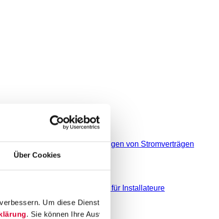
derungen bei An- und Abmeldungen von Stromverträgen
Über Cookies
nrichtungen § 14a EnWG
Service für Installateure
erbessern. Um diese Dienste verwenden zu können, benötigen wir
zugang
klärung
. Sie können Ihre Auswahl jederzeit unter "
Einwilligung