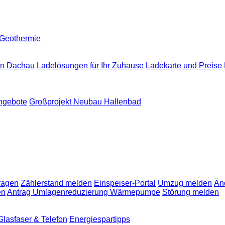
Geothermie
in Dachau
Ladelösungen für Ihr Zuhause
Ladekarte und Preise
angebote
Großprojekt Neubau Hallenbad
ragen
Zählerstand melden
Einspeiser-Portal
Umzug melden
Än
en
Antrag Umlagenreduzierung Wärmepumpe
Störung melden
Glasfaser & Telefon
Energiespartipps