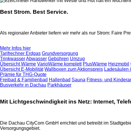
Best Strom. Best Service.
Als regionaler Anbieter liefern wir mehr als nur Strom: Faire P
Mehr Infos hier
Tarifrechner Erdgas
Grundversorgung
Trinkwasser
Abwasser
Gebühren
Umzug
Übersicht Wärme
VarioWärme komplett
PlusWärme
Heizmobil
Übersicht E-Mobilität
Wallboxen zum Aktionspreis
Ladesäulen 
Prämie für THG-Quote
Freibad & Familienbad
Hallenbad
Sauna
Fitness- und Kinder
Busverkehr in Dachau
Parkhäuser
Mit Lichtgeschwindigkeit ins Netz: Internet, Tel
Die Dachau CityCom GmbH errichtet und betreibt im Stadtgebie
Versorgungsgebiet.