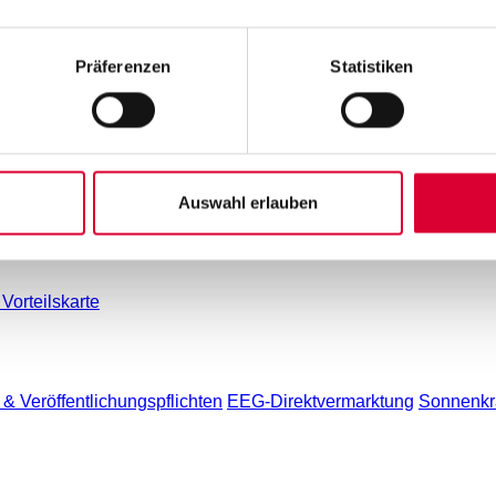
Präferenzen
Statistiken
chäftsberichte
Unterlagen für Marktpartner
Umwelt und Klimas
ung
Praktika
agazin
Auswahl erlauben
e
Vorteilskarte
& Veröffentlichungspflichten
EEG-Direktvermarktung
Sonnenkra