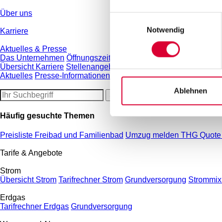
Über uns
Einwilligungsauswahl
Notwendig
Karriere
Aktuelles & Presse
Das Unternehmen
Öffnungszeiten
Ansprechpartner
Historie
Ges
Übersicht Karriere
Stellenangebote
Ausbildung
Initiativbewerb
Aktuelles
Presse-Informationen
ÖPNV-Meldungen
inKontakt M
Ablehnen
Häufig gesuchte Themen
Preisliste Freibad und Familienbad
Umzug melden
THG Quot
Tarife & Angebote
Strom
Übersicht Strom
Tarifrechner Strom
Grundversorgung
Strommix 
Erdgas
Tarifrechner Erdgas
Grundversorgung