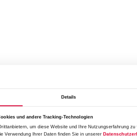
ragen
Zählerstand melden
Einspeiser-Portal
Umzug melden
Än
en
Antrag Umlagenreduzierung Wärmepumpe
Störung melden
Details
Glasfaser & Telefon
Energiespartipps
Öffnungszeiten
Entstörung
ookies und andere Tracking-Technologien
tzanschlüsse
Stromnetz
Erdgasnetz
Steuerbare Verbrauchsei
ittanbietern, um diese Website und Ihre Nutzungserfahrung zu v
nbetreiber
Grundzuständiger Messstellenbetreiber
Messstellen
ie Verwendung Ihrer Daten finden Sie in unserer 
Datenschutzer