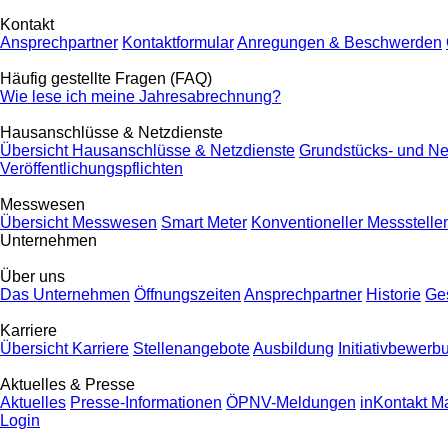
Kontakt
Ansprechpartner
Kontaktformular
Anregungen & Beschwerden
Häufig gestellte Fragen (FAQ)
Wie lese ich meine Jahresabrechnung?
Hausanschlüsse & Netzdienste
Übersicht Hausanschlüsse & Netzdienste
Grundstücks- und Ne
Veröffentlichungspflichten
Messwesen
Übersicht Messwesen
Smart Meter
Konventioneller Messstelle
Unternehmen
Über uns
Das Unternehmen
Öffnungszeiten
Ansprechpartner
Historie
Ges
Karriere
Übersicht Karriere
Stellenangebote
Ausbildung
Initiativbewerb
Aktuelles & Presse
Aktuelles
Presse-Informationen
ÖPNV-Meldungen
inKontakt M
Login