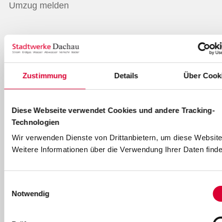
Umzug melden
Elektromobilität
Übersicht E-Mobilität
Zustimmung
Details
Über Cook
Wallboxen zum Aktionspreis
Ladesäulen in Dachau
Diese Webseite verwendet Cookies und andere Tracking-
Technologien
Ladelösungen für Ihr Zuhause
Wir verwenden Dienste von Drittanbietern, um diese Website
Ladekarte für Elektrofahrzeuge
Weitere Informationen über die Verwendung Ihrer Daten finde
E-Mobilität für Unternehmen
Einwilligungsauswahl
Ladestruktur für Kommunen
Notwendig
Bäder