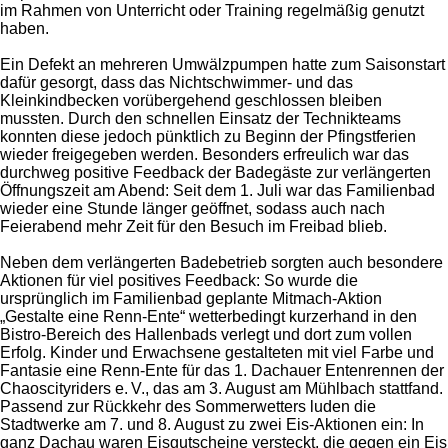
im Rahmen von Unterricht oder Training regelmäßig genutzt
haben.
Ein Defekt an mehreren Umwälzpumpen hatte zum Saisonstart
dafür gesorgt, dass das Nichtschwimmer- und das
Kleinkindbecken vorübergehend geschlossen bleiben
mussten. Durch den schnellen Einsatz der Technikteams
konnten diese jedoch pünktlich zu Beginn der Pfingstferien
wieder freigegeben werden. Besonders erfreulich war das
durchweg positive Feedback der Badegäste zur verlängerten
Öffnungszeit am Abend: Seit dem 1. Juli war das Familienbad
wieder eine Stunde länger geöffnet, sodass auch nach
Feierabend mehr Zeit für den Besuch im Freibad blieb.
Neben dem verlängerten Badebetrieb sorgten auch besondere
Aktionen für viel positives Feedback: So wurde die
ursprünglich im Familienbad geplante Mitmach-Aktion
„Gestalte eine Renn-Ente“ wetterbedingt kurzerhand in den
Bistro-Bereich des Hallenbads verlegt und dort zum vollen
Erfolg. Kinder und Erwachsene gestalteten mit viel Farbe und
Fantasie eine Renn-Ente für das 1. Dachauer Entenrennen der
Chaoscityriders e. V., das am 3. August am Mühlbach stattfand.
Passend zur Rückkehr des Sommerwetters luden die
Stadtwerke am 7. und 8. August zu zwei Eis-Aktionen ein: In
ganz Dachau waren Eisgutscheine versteckt, die gegen ein Eis