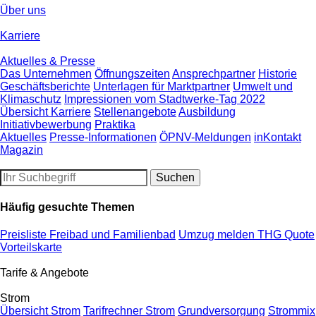
Über uns
Karriere
Aktuelles & Presse
Das Unternehmen
Öffnungszeiten
Ansprechpartner
Historie
Geschäftsberichte
Unterlagen für Marktpartner
Umwelt und
Klimaschutz
Impressionen vom Stadtwerke-Tag 2022
Übersicht Karriere
Stellenangebote
Ausbildung
Initiativbewerbung
Praktika
Aktuelles
Presse-Informationen
ÖPNV-Meldungen
inKontakt
Magazin
Häufig gesuchte Themen
Preisliste Freibad und Familienbad
Umzug melden
THG Quote
Vorteilskarte
Tarife & Angebote
Strom
Übersicht Strom
Tarifrechner Strom
Grundversorgung
Strommix