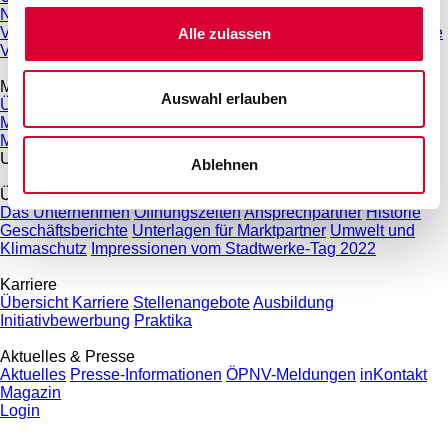
Netzanschlüsse
Stromnetz
Erdgasnetz
Steuerbare
Verbrauchseinrichtungen § 14a EnWG
Service für Installateure
Alle zulassen
Veröffentlichungspflichten
Messwesen
Auswahl erlauben
Übersicht Messwesen
Smart Meter
Konventioneller
Messstellenbetreiber
Grundzuständiger Messstellenbetreiber
Messstellenzugang
Unternehmen
Ablehnen
Über uns
Das Unternehmen
Öffnungszeiten
Ansprechpartner
Historie
Geschäftsberichte
Unterlagen für Marktpartner
Umwelt und
Klimaschutz
Impressionen vom Stadtwerke-Tag 2022
Karriere
Übersicht Karriere
Stellenangebote
Ausbildung
Initiativbewerbung
Praktika
Aktuelles & Presse
Aktuelles
Presse-Informationen
ÖPNV-Meldungen
inKontakt
Magazin
Login