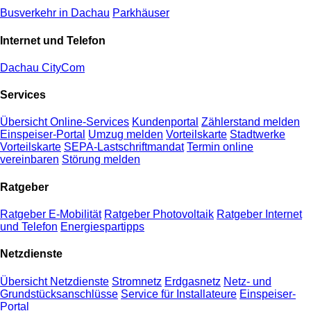
Busverkehr in Dachau
Parkhäuser
Internet und Telefon
Dachau CityCom
Services
Übersicht Online-Services
Kundenportal
Zählerstand melden
Einspeiser-Portal
Umzug melden
Vorteilskarte
Stadtwerke
Vorteilskarte
SEPA-Lastschriftmandat
Termin online
vereinbaren
Störung melden
Ratgeber
Ratgeber E-Mobilität
Ratgeber Photovoltaik
Ratgeber Internet
und Telefon
Energiespartipps
Netzdienste
Übersicht Netzdienste
Stromnetz
Erdgasnetz
Netz- und
Grundstücksanschlüsse
Service für Installateure
Einspeiser-
Portal