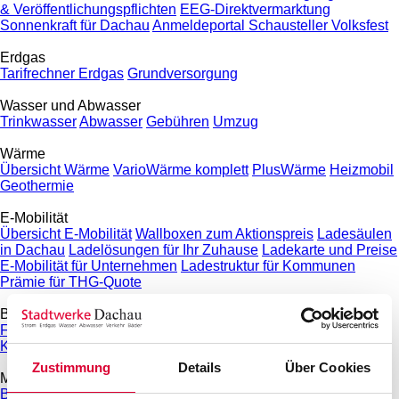
& Veröffentlichungspflichten
EEG-Direktvermarktung
Sonnenkraft für Dachau
Anmeldeportal Schausteller Volksfest
Erdgas
Tarifrechner Erdgas
Grundversorgung
Wasser und Abwasser
Trinkwasser
Abwasser
Gebühren
Umzug
Wärme
Übersicht Wärme
VarioWärme komplett
PlusWärme
Heizmobil
Geothermie
E-Mobilität
Übersicht E-Mobilität
Wallboxen zum Aktionspreis
Ladesäulen
in Dachau
Ladelösungen für Ihr Zuhause
Ladekarte und Preise
E-Mobilität für Unternehmen
Ladestruktur für Kommunen
Prämie für THG-Quote
Bäder
Freibad & Familienbad
Hallenbad
Sauna
Fitness- und
Kinderangebote
Großprojekt Neubau Hallenbad
Zustimmung
Details
Über Cookies
Mobilität
Busverkehr in Dachau
Parkhäuser