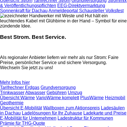
Übersicht Strom
Tarifrechner Strom
Grundversorgung
Strommix
& Veröffentlichungspflichten
EEG-Direktvermarktung
Sonnenkraft für Dachau
Anmeldeportal Schausteller Volksfest
Best Strom. Best Service.
Als regionaler Anbieter liefern wir mehr als nur Strom: Faire
Preise, persönlicher Service und sichere Versorgung.
Wechseln Sie jetzt zu uns!
Mehr Infos hier
Tarifrechner Erdgas
Grundversorgung
Trinkwasser
Abwasser
Gebühren
Umzug
Übersicht Wärme
VarioWärme komplett
PlusWärme
Heizmobil
Geothermie
Übersicht E-Mobilität
Wallboxen zum Aktionspreis
Ladesäulen
in Dachau
Ladelösungen für Ihr Zuhause
Ladekarte und Preise
E-Mobilität für Unternehmen
Ladestruktur für Kommunen
Prämie für THG-Quote