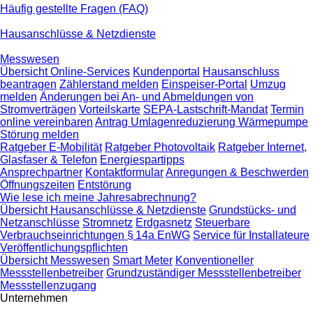
Häufig gestellte Fragen (FAQ)
Hausanschlüsse & Netzdienste
Messwesen
Übersicht Online-Services
Kundenportal
Hausanschluss
beantragen
Zählerstand melden
Einspeiser-Portal
Umzug
melden
Änderungen bei An- und Abmeldungen von
Stromverträgen
Vorteilskarte
SEPA-Lastschrift-Mandat
Termin
online vereinbaren
Antrag Umlagenreduzierung Wärmepumpe
Störung melden
Ratgeber E-Mobilität
Ratgeber Photovoltaik
Ratgeber Internet,
Glasfaser & Telefon
Energiespartipps
Ansprechpartner
Kontaktformular
Anregungen & Beschwerden
Öffnungszeiten
Entstörung
Wie lese ich meine Jahresabrechnung?
Übersicht Hausanschlüsse & Netzdienste
Grundstücks- und
Netzanschlüsse
Stromnetz
Erdgasnetz
Steuerbare
Verbrauchseinrichtungen § 14a EnWG
Service für Installateure
Veröffentlichungspflichten
Übersicht Messwesen
Smart Meter
Konventioneller
Messstellenbetreiber
Grundzuständiger Messstellenbetreiber
Messstellenzugang
Unternehmen