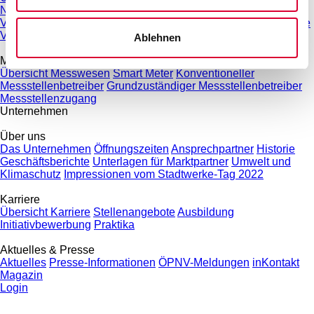
Netzanschlüsse
Stromnetz
Erdgasnetz
Steuerbare
Verbrauchseinrichtungen § 14a EnWG
Service für Installateure
Veröffentlichungspflichten
Ablehnen
Messwesen
Übersicht Messwesen
Smart Meter
Konventioneller
Messstellenbetreiber
Grundzuständiger Messstellenbetreiber
Messstellenzugang
Unternehmen
Über uns
Das Unternehmen
Öffnungszeiten
Ansprechpartner
Historie
Geschäftsberichte
Unterlagen für Marktpartner
Umwelt und
Klimaschutz
Impressionen vom Stadtwerke-Tag 2022
Karriere
Übersicht Karriere
Stellenangebote
Ausbildung
Initiativbewerbung
Praktika
Aktuelles & Presse
Aktuelles
Presse-Informationen
ÖPNV-Meldungen
inKontakt
Magazin
Login