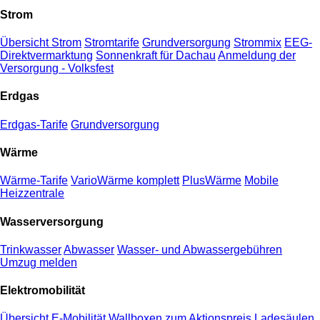
Strom
Übersicht Strom
Stromtarife
Grundversorgung
Strommix
EEG-
Direktvermarktung
Sonnenkraft für Dachau
Anmeldung der
Versorgung - Volksfest
Erdgas
Erdgas-Tarife
Grundversorgung
Wärme
Wärme-Tarife
VarioWärme komplett
PlusWärme
Mobile
Heizzentrale
Wasserversorgung
Trinkwasser
Abwasser
Wasser- und Abwassergebühren
Umzug melden
Elektromobilität
Übersicht E-Mobilität
Wallboxen zum Aktionspreis
Ladesäulen