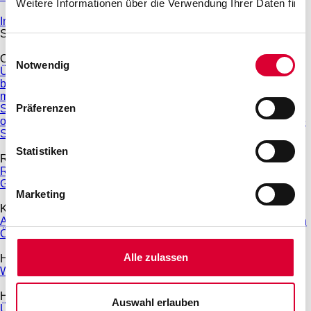
Weitere Informationen über die Verwendung Ihrer Daten finde
Internet und Telefon
Service & Beratung
Einwilligungsauswahl
Online-Services
Notwendig
Übersicht Online-Services
Kundenportal
Hausanschluss
beantragen
Zählerstand melden
Einspeiser-Portal
Umzug
melden
Änderungen bei An- und Abmeldungen von
Präferenzen
Stromverträgen
Vorteilskarte
SEPA-Lastschrift-Mandat
Termin
online vereinbaren
Antrag Umlagenreduzierung Wärmepumpe
Störung melden
Statistiken
Ratgeber
Ratgeber E-Mobilität
Ratgeber Photovoltaik
Ratgeber Internet,
Glasfaser & Telefon
Energiespartipps
Marketing
Kontakt
Ansprechpartner
Kontaktformular
Anregungen & Beschwerden
Öffnungszeiten
Entstörung
Alle zulassen
Häufig gestellte Fragen (FAQ)
Wie lese ich meine Jahresabrechnung?
Hausanschlüsse & Netzdienste
Auswahl erlauben
Übersicht Hausanschlüsse & Netzdienste
Grundstücks- und