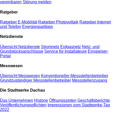
vereinbaren
Störung melden
Ratgeber
Ratgeber E-Mobilität
Ratgeber Photovoltaik
Ratgeber Internet
und Telefon
Energiespartipps
Netzdienste
Übersicht Netzdienste
Stromnetz
Erdgasnetz
Netz- und
Grundstücksanschlüsse
Service für Installateure
Einspeiser-
Portal
Messwesen
Übersicht Messwesen
Konventioneller Messstellenbetreiber
Grundzuständiger Messstellenbetreiber
Messstellenzugang
Die Stadtwerke Dachau
Das Unternehmen
Historie
Öffnungszeiten
Geschäftsberichte
Veröffentlichungspflichten
Impressionen vom Stadtwerke-Tag
2022