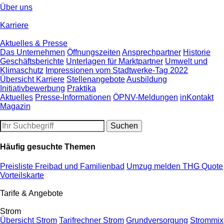
Über uns
Karriere
Aktuelles & Presse
Das Unternehmen
Öffnungszeiten
Ansprechpartner
Historie
Geschäftsberichte
Unterlagen für Marktpartner
Umwelt und
Klimaschutz
Impressionen vom Stadtwerke-Tag 2022
Übersicht Karriere
Stellenangebote
Ausbildung
Initiativbewerbung
Praktika
Aktuelles
Presse-Informationen
ÖPNV-Meldungen
inKontakt
Magazin
Häufig gesuchte Themen
Preisliste Freibad und Familienbad
Umzug melden
THG Quote
Vorteilskarte
Tarife & Angebote
Strom
Übersicht Strom
Tarifrechner Strom
Grundversorgung
Strommix