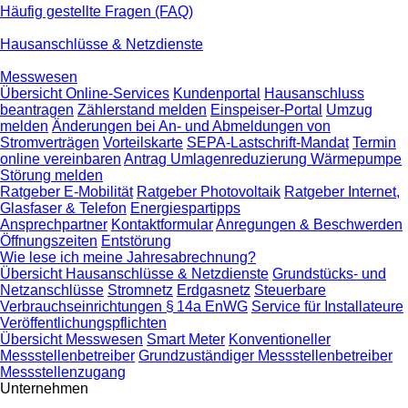
Häufig gestellte Fragen (FAQ)
Hausanschlüsse & Netzdienste
Messwesen
Übersicht Online-Services
Kundenportal
Hausanschluss
beantragen
Zählerstand melden
Einspeiser-Portal
Umzug
melden
Änderungen bei An- und Abmeldungen von
Stromverträgen
Vorteilskarte
SEPA-Lastschrift-Mandat
Termin
online vereinbaren
Antrag Umlagenreduzierung Wärmepumpe
Störung melden
Ratgeber E-Mobilität
Ratgeber Photovoltaik
Ratgeber Internet,
Glasfaser & Telefon
Energiespartipps
Ansprechpartner
Kontaktformular
Anregungen & Beschwerden
Öffnungszeiten
Entstörung
Wie lese ich meine Jahresabrechnung?
Übersicht Hausanschlüsse & Netzdienste
Grundstücks- und
Netzanschlüsse
Stromnetz
Erdgasnetz
Steuerbare
Verbrauchseinrichtungen § 14a EnWG
Service für Installateure
Veröffentlichungspflichten
Übersicht Messwesen
Smart Meter
Konventioneller
Messstellenbetreiber
Grundzuständiger Messstellenbetreiber
Messstellenzugang
Unternehmen