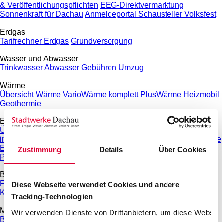
& Veröffentlichungspflichten
EEG-Direktvermarktung
Sonnenkraft für Dachau
Anmeldeportal Schausteller Volksfest
Erdgas
Tarifrechner Erdgas
Grundversorgung
Wasser und Abwasser
Trinkwasser
Abwasser
Gebühren
Umzug
Wärme
Übersicht Wärme
VarioWärme komplett
PlusWärme
Heizmobil
Geothermie
E-Mobilität
Übersicht E-Mobilität
Wallboxen zum Aktionspreis
Ladesäulen
in Dachau
Ladelösungen für Ihr Zuhause
Ladekarte und Preise
E-Mobilität für Unternehmen
Ladestruktur für Kommunen
Zustimmung
Details
Über Cookies
Prämie für THG-Quote
Bäder
Freibad & Familienbad
Hallenbad
Sauna
Fitness- und
Diese Webseite verwendet Cookies und andere
Kinderangebote
Großprojekt Neubau Hallenbad
Tracking-Technologien
Mobilität
Wir verwenden Dienste von Drittanbietern, um diese Website
Busverkehr in Dachau
Parkhäuser