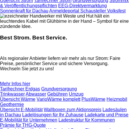
Übersicht Strom
Tarifrechner Strom
Grundversorgung
Strommix
& Veröffentlichungspflichten
EEG-Direktvermarktung
Sonnenkraft für Dachau
Anmeldeportal Schausteller Volksfest
Best Strom. Best Service.
Als regionaler Anbieter liefern wir mehr als nur Strom: Faire
Preise, persönlicher Service und sichere Versorgung.
Wechseln Sie jetzt zu uns!
Mehr Infos hier
Tarifrechner Erdgas
Grundversorgung
Trinkwasser
Abwasser
Gebühren
Umzug
Übersicht Wärme
VarioWärme komplett
PlusWärme
Heizmobil
Geothermie
Übersicht E-Mobilität
Wallboxen zum Aktionspreis
Ladesäulen
in Dachau
Ladelösungen für Ihr Zuhause
Ladekarte und Preise
E-Mobilität für Unternehmen
Ladestruktur für Kommunen
Prämie für THG-Quote